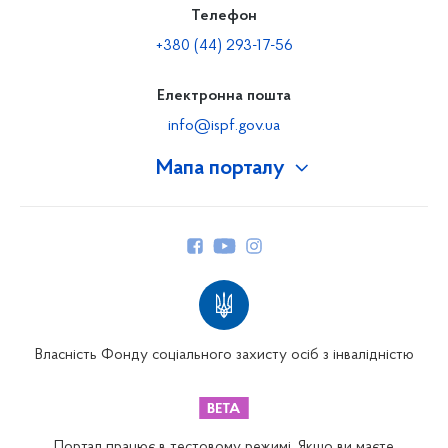
Телефон
+380 (44) 293-17-56
Електронна пошта
info@ispf.gov.ua
Мапа порталу
Про Фонд
Керівництво
Структура Фонду
Територіальні відділення
Вінницьке відділення
Волинське відділення
Власність Фонду соціального захисту осіб з інвалідністю
Дніпропетровське відділення
Донецьке відділення
Житомирське відділення
Портал працює в тестовому режимі. Якщо ви маєте