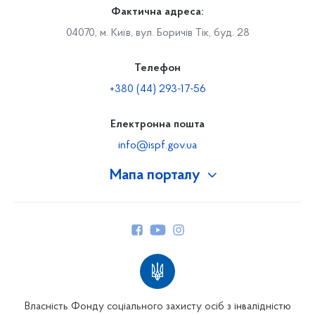
Фактична адреса:
04070, м. Київ, вул. Боричів Тік, буд. 28
Телефон
+380 (44) 293-17-56
Електронна пошта
info@ispf.gov.ua
Мапа порталу
Про Фонд
Керівництво
Структура Фонду
Територіальні відділення
Вінницьке відділення
Волинське відділення
Власність Фонду соціального захисту осіб з інвалідністю