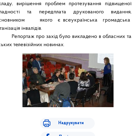
кладу, вирішення проблем протезування підвищеної
ладності та передплата друкованого видання
,
сновником
якого
є всеукраїнська
громадська
ганізація інвалідів.
Репортаж про захід було викладено в обласних та
ських телевізійних новинах.
Надрукувати