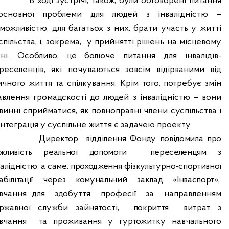
В ході зустрічі, також, були обговорені питання
основної проблеми для людей з інвалідністю –
можливістю, для багатьох з них, брати участь у житті
спільства, і, зокрема,
у прийнятті рішень на місцевому
вні. Особливо, це болюче питання для інвалідів-
реселенців, які почуваються зовсім відірваними від
ичного життя та спілкування. Крім того, потребує змін
авлення громадскості до людей з інвалідністю – вони
винні сприйматися, як повноправні члени суспільства і
 інтеграція у суспільне життя є задачею проекту.
Директор
відділення Фонду повідомила про
жливість реальної допомоги
переселенцям з
валідністю, а саме: проходження фізкультурно-спортивної
абілітації через комунальний заклад «Інваспорт»,
вчання для
здобуття
професії
за
направленням
ржавної служби зайнятості
,
покриття
витрат з
вчання
та проживання
у гуртожитку навчального