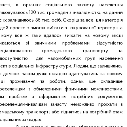
ласті, в органах соціального захисту населення
ліковувалось 120 тис. громадян з інвалідністю, на даний
с їх залишилось 35 тис. осіб. Скоріш за все, ця категорія
дей просто з змогла виїхати з
окупованої територіі, а
, кому все ж таки вдалось виїхати, на новому місці
икаються зі звичними проблемами: відсутністю
пеціалізованого громадського транспорту та
доступністю
для маломобільних груп населення
’єктів
соціальної інфраструктури. Людям, що залишились
з домівок часом дуже складно адаптуватись на новому
сці проживання та роботи, однак, щ
e
складніше
реселенцям з обмеженими фізичними можливостями.
ім проблем з оформлення потрібних документів,
реселенцям-інвалідам зачасту неможливо проїхати в
омадському транспорті, або піднятись на потрібний етаж
соціальних закладах.