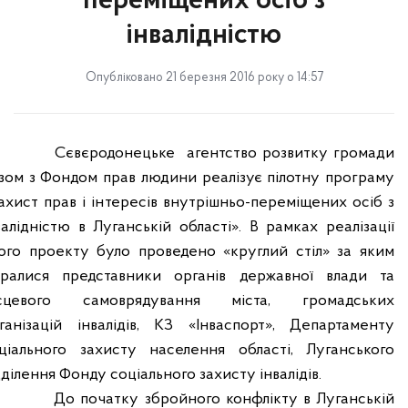
переміщених осіб з
інвалідністю
Опубліковано 21 березня 2016 року о 14:57
Сєвєродонецьке
агентство розвитку громади
зом з Фондом прав людини реалізує пілотну програму
ахист прав і інтересів внутрішньо-переміщених осіб з
валідністю в Луганській області».
В рамках реалізації
ого проекту було проведено «круглий стіл» за яким
бралися представники органів державної влади та
ісцевого самоврядування міста, громадських
ганізацій інвалідів, КЗ «Інваспорт», Департаменту
ціального захисту населення області, Луганського
дділення Фонду соціального захисту інвалідів.
До початку збройного конфлікту в Луганській