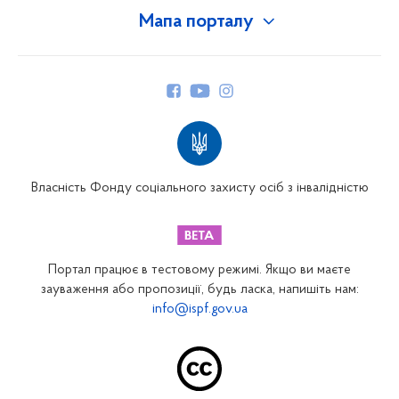
Мапа порталу
Про Фонд
Керівництво
Структура Фонду
Територіальні відділення
Вінницьке відділення
Волинське відділення
Власність Фонду соціального захисту осіб з інвалідністю
Дніпропетровське відділення
Донецьке відділення
Житомирське відділення
Портал працює в тестовому режимі. Якщо ви маєте
Закарпатське відділення
зауваження або пропозиції, будь ласка, напишіть нам:
info@ispf.gov.ua
Запорізьке відділення
Івано-Франківське відділення
Київське міське відділення
Київське обласне відділення