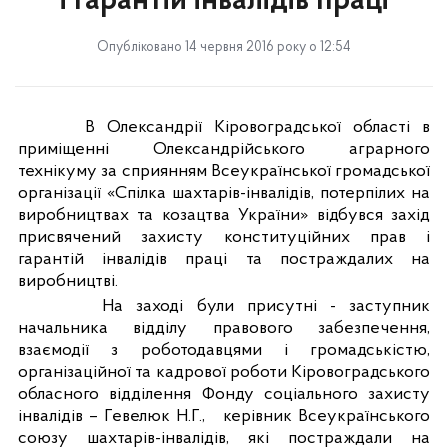
і гарантій інвалідів праці
Опубліковано 14 червня 2016 року о 12:54
В Олександрії Кіровоградської області в
приміщенні Олександрійського аграрного
технікуму за сприянням Всеукраїнської громадської
організації «Спілка шахтарів-інвалідів, потерпілих на
виробництвах та козацтва України» відбувся захід
присвячений захисту конституційних прав і
гарантій інвалідів праці та постраждалих на
виробництві.
На заході були присутні - заступник
начальника відділу правового забезпечення,
взаємодії з роботодавцями і громадськістю,
організаційної та кадрової роботи Кіровоградського
обласного відділення Фонду соціального захисту
інвалідів – Гевелюк Н.Г.,
керівник Всеукраїнського
союзу шахтарів-інвалідів, які постраждали на