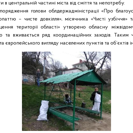
 в центральній частині міста від сміття та непотребу.
порядження голови облдержадміністрації «Про благоус
рпаттю – чисте довкілля», місячника «Чисті узбіччя» 
ення території області» утворено обласну міжвідомч
ю та вживається ряд координаційних заходів. Таким 
та європейського вигляду населених пунктів та об
’
єктів 