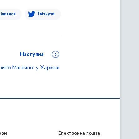
ілитися
Твітнути
Наступна
вято Масляної у Харкові
фон
льність
Електронна пошта