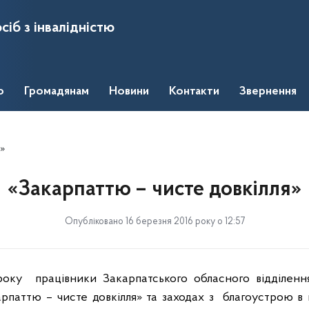
сіб з інвалідністю
о
Громадянам
Новини
Контакти
Звернення
я»
«Закарпаттю – чисте довкілля»
Опубліковано 16 березня 2016 року о 12:57
року
працівники Закарпатського обласного відділен
арпаттю – чисте довкілля» та заходах з
благоустрою в 