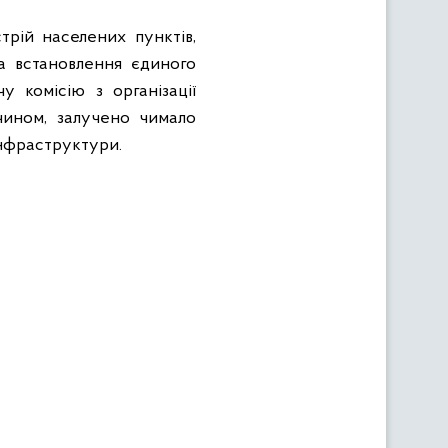
трій населених пунктів,
та встановлення єдиного
у комісію з організації
чином, залучено чимало
інфраструктури.