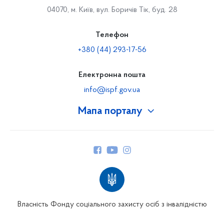
04070, м. Київ, вул. Боричів Тік, буд. 28
Телефон
+380 (44) 293-17-56
Електронна пошта
info@ispf.gov.ua
Мапа порталу
Про Фонд
Керівництво
Структура Фонду
Територіальні відділення
Вінницьке відділення
Волинське відділення
Власність Фонду соціального захисту осіб з інвалідністю
Дніпропетровське відділення