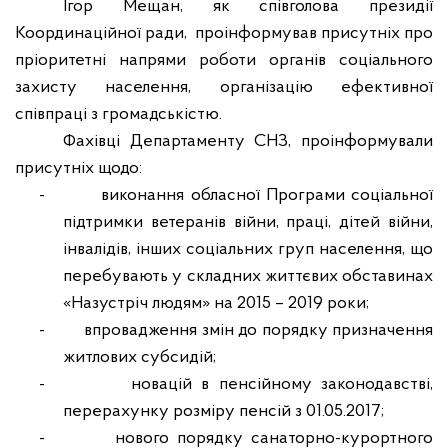
Ігор Мещан, як співголова президії
Координаційної ради,
проінформував присутніх про
пріоритетні напрями роботи органів соціального
захисту населення, організацію ефективної
співпраці з громадськістю.
Фахівці Департаменту СНЗ, проінформували
присутніх щодо:
-
виконання обласної Програми соціальної
підтримки ветеранів війни, праці, дітей війни,
інвалідів, інших соціальних груп населення, що
перебувають у складних життєвих обставинах
«Назустріч людям» на 2015 – 2019 роки;
-
впровадження змін до порядку призначення
житлових субсидій;
-
новацій в пенсійному законодавстві,
перерахунку розміру пенсій з 01.05.2017;
-
нового порядку санаторно-курортного