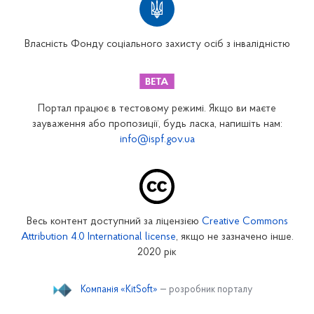
Вінницьке відділення
Волинське відділення
Власність Фонду соціального захисту осіб з інвалідністю
Дніпропетровське відділення
Донецьке відділення
Житомирське відділення
Портал працює в тестовому режимі. Якщо ви маєте
Закарпатське відділення
зауваження або пропозиції, будь ласка, напишіть нам:
info@ispf.gov.ua
Запорізьке відділення
Івано-Франківське відділення
Київське міське відділення
Київське обласне відділення
Весь контент доступний за ліцензією
Creative Commons
Кіровоградське відділення
Attribution 4.0 International license
, якщо не зазначено інше.
Луганське відділення
2020 рік
Львівське відділення
Компанія «KitSoft»
— розробник порталу
Миколаївське відділення