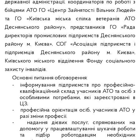
державної адміністрації, координаторів по роботі з
бійцями АТО ГО «Центр Зайнятості Вільних Людей»
та ГО «Київська міська спілка ветеранів АТО
Деснянського району», представників ГО «Рада
директорів промислових підприємств Деснянського
району м. Києва», СОГ «Асоціація підприємств і
підприємців Деснянського району м. Києва»,
Київського міського відділення Фонду соціального
захисту інвалідів.
Основні питання обговорення:
- і
нформування підприємств про професійно-
кваліфікаційний склад учасників АТО та осіб з
особливими потребами, які зареєстровані в
ЦЗ;
- п
рофесійна орієнтація осіб, учасників АТО у
разі зміни професії.
- н
адання дієвих послуг, спрямованих на
допомогу у працевлаштуванні шукачів роботи
та підбір роботодавцям необхідних