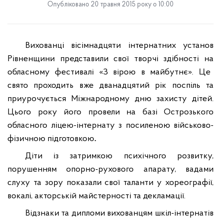
Опубліковано 20 травня 2015 року о 10:00
Вихованці вісімнадцяти інтернатних установ
Рівненщини представили свої творчі здібності на
обласн
ому
фестивал
і
«З вірою в майбутнє»
. Це
свято проходить вже дванадцятий рік поспіль та
приурочується
Міжнародному дню захисту дітей
.
Цього року його провели на базі
Острозьк
ого
обласн
ого
ліце
ю
-інтернат
у
з посиленою військово-
фізичною підготовкою
.
Діти із затримкою психічного розвитку,
порушенням опорно-рухового апарату, вадами
слуху та зору показали свої таланти у хореографії,
вокалі, акторській майстерності та декламації.
Відзнаки та дипломи вихованцям шкіл-інтернатів