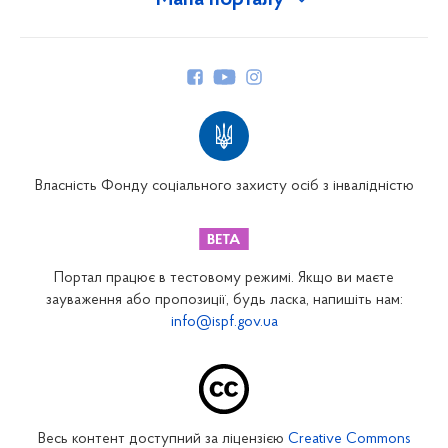
Мапа порталу
Про Фонд
Керівництво
Структура Фонду
Територіальні відділення
Вінницьке відділення
Волинське відділення
Власність Фонду соціального захисту осіб з інвалідністю
Дніпропетровське відділення
Донецьке відділення
Житомирське відділення
Портал працює в тестовому режимі. Якщо ви маєте
Закарпатське відділення
зауваження або пропозиції, будь ласка, напишіть нам:
info@ispf.gov.ua
Запорізьке відділення
Івано-Франківське відділення
Київське міське відділення
Київське обласне відділення
Весь контент доступний за ліцензією
Creative Commons