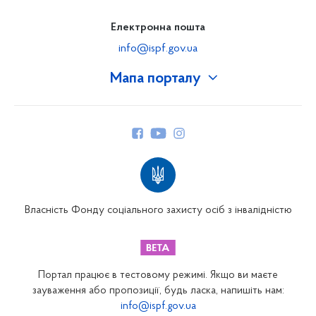
Електронна пошта
info@ispf.gov.ua
Мапа порталу
Про Фонд
Керівництво
Структура Фонду
Територіальні відділення
Вінницьке відділення
Волинське відділення
Власність Фонду соціального захисту осіб з інвалідністю
Дніпропетровське відділення
Донецьке відділення
Житомирське відділення
Портал працює в тестовому режимі. Якщо ви маєте
Закарпатське відділення
зауваження або пропозиції, будь ласка, напишіть нам:
info@ispf.gov.ua
Запорізьке відділення