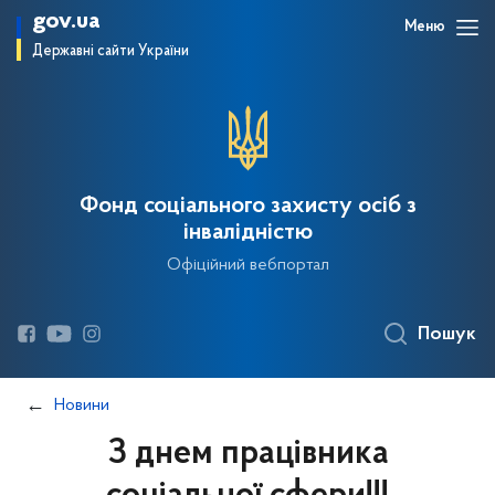
gov.ua
Меню
Державні сайти України
Фонд соціального захисту осіб з
інвалідністю
Офіційний вебпортал
Пошук
Новини
З днем працівника