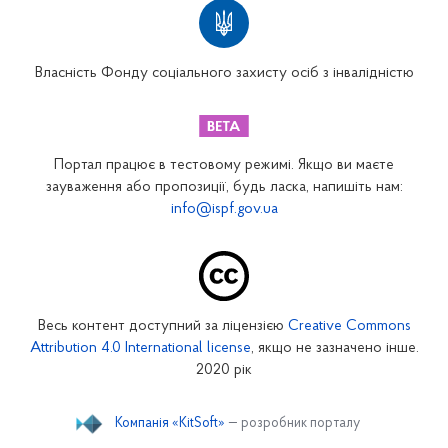
Територіальні відділення
Вінницьке відділення
Волинське відділення
Власність Фонду соціального захисту осіб з інвалідністю
Дніпропетровське відділення
Донецьке відділення
Житомирське відділення
Портал працює в тестовому режимі. Якщо ви маєте
Закарпатське відділення
зауваження або пропозиції, будь ласка, напишіть нам:
info@ispf.gov.ua
Запорізьке відділення
Івано-Франківське відділення
Київське міське відділення
Київське обласне відділення
Весь контент доступний за ліцензією
Creative Commons
Кіровоградське відділення
Attribution 4.0 International license
, якщо не зазначено інше.
Луганське відділення
2020 рік
Львівське відділення
Компанія «KitSoft»
— розробник порталу
Миколаївське відділення