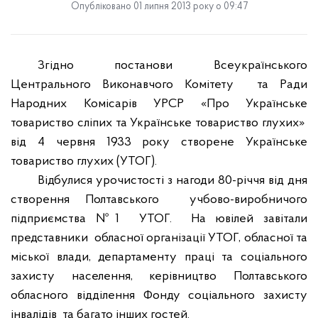
Опубліковано 01 липня 2013 року о 09:47
Згідно постанови Всеукраїнського
Центрального Виконавчого Комітету
та Ради
Народних Комісарів УРСР «Про Українське
товариство сліпих та Українське товариство глухих»
від 4 червня 1933 року створене Українське
товариство глухих (УТОГ).
Відбулися урочистості з нагоди 80-річчя від дня
створення Полтавського
учбово-виробничого
підприємства №1
УТОГ.
На ювілей завітали
представники
обласної організації УТОГ, обласної та
міської влади, департаменту праці та соціального
захисту населення, керівництво Полтавського
обласного відділення Фонду соціального захисту
інвалідів
та багато інших гостей.