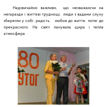
Надзвичайно
важливо,
що, незважаючи на
негаразди і життєві труднощі,
люди з вадами слуху
зберегли у собі
радість,
любов до життя,
потяг до
прекрасного. На святі панувала щира і тепла
атмосфера.