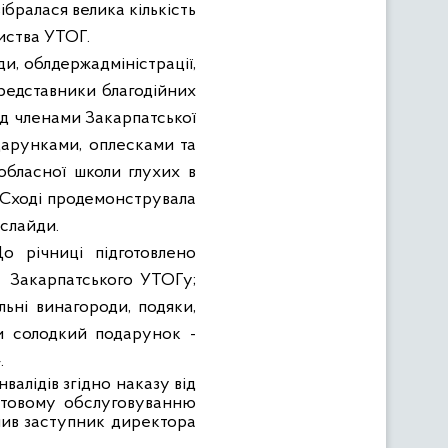
ібралася велика кількість
риства УТОГ.
ди, облдержадміністрації,
представники благодійних
ред членами Закарпатської
одарунками, оплесками та
обласної школи глухих в
а Сході продемонструвала
слайди.
До річниці підготовлено
Закарпатського УТОГу;
льні винагороди, подяки,
и солодкий подарунок -
.
алідів згідно наказу від
утовому обслуговуванню
учив заступник директора