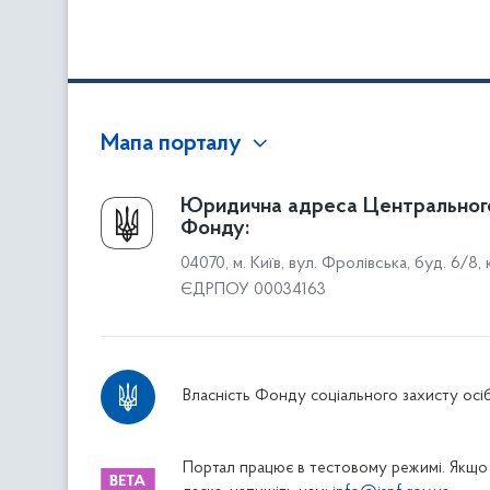
Мапа порталу
Про Фонд
Юридична адреса Центральног
Фонду:
Керівництво
04070, м. Київ, вул. Фролівська, буд. 6/8,
Структура Фонду
ЄДРПОУ 00034163
Територіальні відділення
Вінницьке відділення
Волинське відділення
Власність Фонду соціального захисту осіб
Дніпропетровське відділення
Донецьке відділення
Житомирське відділення
Портал працює в тестовому режимі. Якщо 