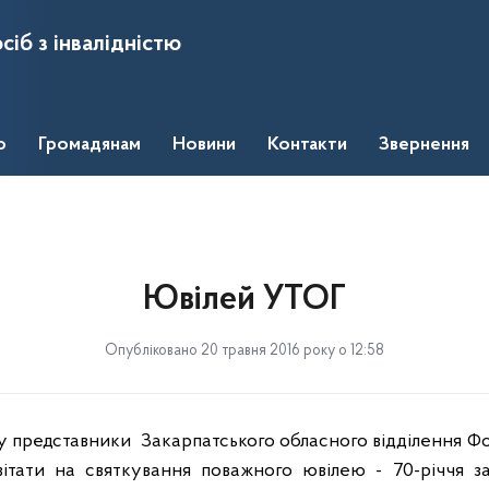
сіб з інвалідністю
о
Громадянам
Новини
Контакти
Звернення
Ювілей УТОГ
Опубліковано 20 травня 2016 року о 12:58
ку представники
Закарпатського обласного відділення Ф
авітати на святкування поважного ювілею - 70-річчя з