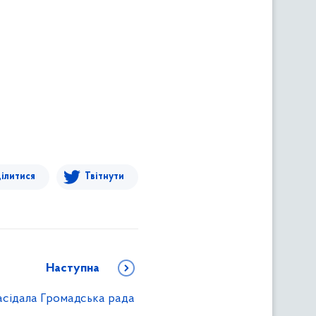
ілитися
Твітнути
Наступна
асідала Громадська рада