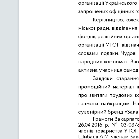
організації Українського
запрошених офіційних гос
Керівництво, колек
міської ради, відділенн
фондів, релігійних орган
організації УТОГ відзна
словами подяки. Чудові
народних костюмах. Звор
активна учасниця самоді
Завдяки старання
промоційний матеріал, і
про звитяги трудових ко
грамоти найкращим. На
сувенірний бренд «Закар
Грамоти Закарпатсь
26.04.2016 р. № 03-03
членів товариства УТОГ,
Шибаєв А.М. членам Зака