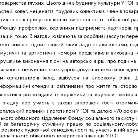
 товариства глухих. Цього дня в будинку культури УТОГ з
тей, колег, меценатів, трудових колективів, членів това
тив та всіх присутніх вітали численні гості з обласної ра
я Фонду, профспілок, керівники підприємств-партнерів, 
ізацій, тощо. З нагоди ювілею та за особливі заслуги пе
чено чимало гідних людей, яких радо вітали квітами, п
 музичні та артистичні номери представили вихованці 
ушливе виконання пісні на авторські вірші про події н
яльності нечуючих, яке супроводжували тематичні відео
м організаторів захід відбувся на високому рівні. 
нформаційні стенди зі світлинами про життя та історію
лективів розповідали їх керівники та вручали
матеріа
 згадку про участь в заході запрошені гості отримал
патський пряник» з логотипом УТОГ та датою «70 років»
кого обласного відділення Фонду соціального захисту інв
/8 за багаторічну сумлінну працю по соціальному-поб
 розвиток художньої самодіяльності та участь в ній вр
рпатського обласного товариства інвалідів УТОГ.