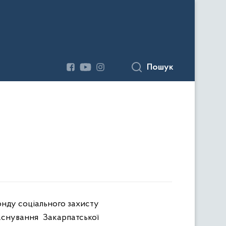
Пошук
онду соціального захисту
аснування Закарпатської