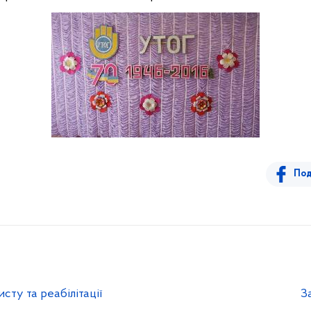
Под
сту та реабілітації
З