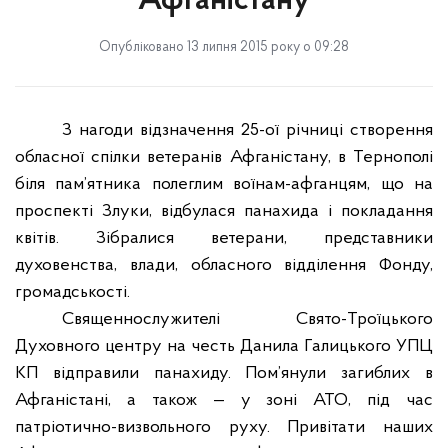
Афганістану
Опубліковано 13 липня 2015 року о 09:28
З нагоди відзначення 25-ої річниці створення
обласної спілки ветеранів Афганістану, в Тернополі
біля пам’ятника полеглим воїнам-афганцям, що на
проспекті Злуки, відбулася панахида і покладання
квітів.
Зібралися ветерани, представники
духовенства, влади,
обласного відділення Фонду,
громадськості.
Священнослужителі Свято-Троїцького
Духовного центру на честь Данила Галицького УПЦ
КП відправили панахиду. Пом’янули загиблих в
Афганістані, а також — у зоні АТО, під час
патріотично-визвольного руху.
Привітати наших