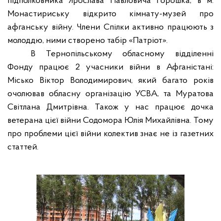
підполковника Ярослава Павловича Горошка, в м.
Монастириську відкрито кімнату-музей про
афганську війну. Члени Спілки активно працюють з
молоддю, ними створено табір «Патріот».
В Тернопільському обласному відділенні
Фонду працює 2 учасники війни в Афганістані:
Місько Віктор Володимирович, який багато років
очолював обласну організацію УСВА, та Муратова
Світлана Дмитрівна. Також у нас працює дочка
ветерана цієї війни Содомора Юлія Михайлівна. Тому
про проблеми цієї війни колектив знає не із газетних
статтей.