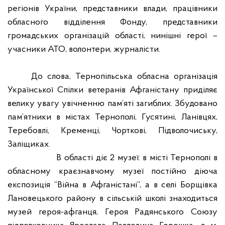
регіонів України, представники влади
, працівники
обласного відділення Фонду, представники
громадських організацій
області
, нинішні герої –
учасники АТО, волонтери, журналісти.
До слова, Тернопільська обласна організація
Української Спілки ветеранів Афганістану приділяє
велику увагу увічненню пам’яті загиблих.
Збудовано
пам’ятники в містах Тернополі, Гусятині, Ланівцях,
Теребовлі, Кременці, Чорткові, Підволочиську,
Заліщиках.
В області діє 2 музеї: в місті Тернополі в
обласному краєзнавчому музеї постійно діюча
експозиція “Війна в Афганістані”, а в селі Борщівка
Лановецького району в сільській школі знаходиться
музей героя-афганця, Героя Радянського Союзу