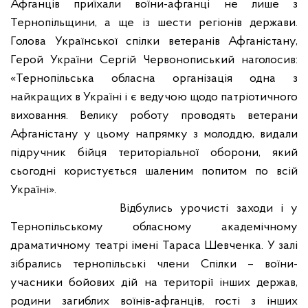
Афганців приїхали
воїни-афганці не лише з
Тернопільщини, а ще із шести регіонів держави.
Голова Української спілки ветеранів Афганістану,
Герой України Сергій Червонописький наголосив:
«Тернопільська обласна організація одна з
найкращих в Україні і є ведучою щодо патріотичного
виховання. Велику роботу проводять ветерани
Афганістану у цьому напрямку з молоддю, видали
підручник бійця територіальної оборони, який
сьогодні користується шаленим попитом по всій
Україні».
Відбулись урочисті заходи і у
Тернопільському обласному академічному
драматичному театрі імені Тараса Шевченка. У залі
зібрались тернопільські члени Спілки – воїни-
учасники бойових дій на території інших держав,
родини загиблих воїнів-афганців, гості з інших