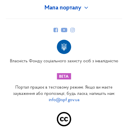
Мапа порталу
Про Фонд
Керівництво
Структура Фонду
Територіальні відділення
Вінницьке відділення
Волинське відділення
Власність Фонду соціального захисту осіб з інвалідністю
Дніпропетровське відділення
Донецьке відділення
Житомирське відділення
Портал працює в тестовому режимі. Якщо ви маєте
Закарпатське відділення
зауваження або пропозиції, будь ласка, напишіть нам:
info@ispf.gov.ua
Запорізьке відділення
Івано-Франківське відділення
Київське міське відділення