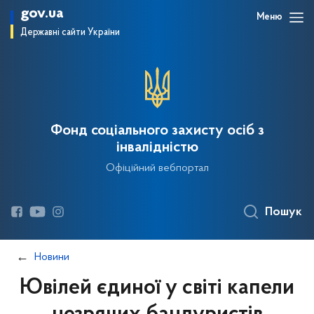
gov.ua
Меню
Державні сайти України
Фонд соціального захисту осіб з
інвалідністю
Офіційний вебпортал
Пошук
Новини
Ювілей єдиної у світі капели