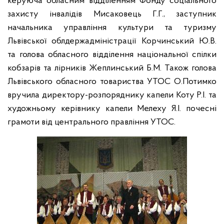
керуюча обласним відділенням Фонду соціального
захисту інвалідів Мисаковець Г.Г., заступник
начальника управління культури та туризму
Львівської облдержадміністрації Корчинський Ю.В.
та голова обласного відділення національної спілки
кобзарів та лірників Жеплинський Б.М. Також голова
Львівського обласного товариства УТОС О.Потимко
вручила директору-розпоряднику капели Коту Р.І. та
художньому керівнику капели Мелеху Я.І. почесні
грамоти від центрального правління УТОС.