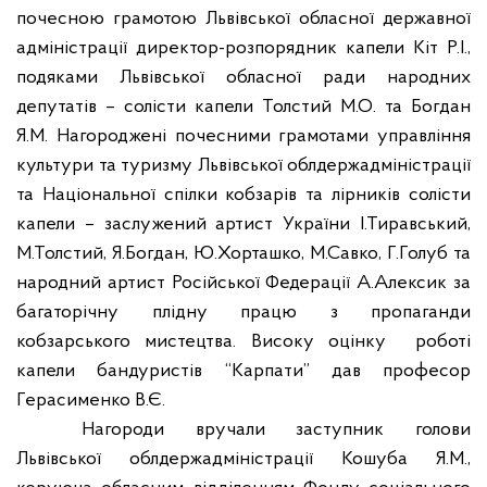
почесною грамотою Львівської обласної державної
адміністрації директор-розпорядник капели Кіт Р.І.,
подяками Львівської обласної ради народних
депутатів – солісти капели Толстий М.О. та Богдан
Я.М. Нагороджені почесними грамотами управління
культури та туризму Львівської облдержадміністрації
та Національної спілки кобзарів та лірників солісти
капели – заслужений артист України І.Тиравський,
М.Толстий, Я.Богдан, Ю.Хорташко, М.Савко, Г.Голуб та
народний артист Російської Федерації А.Алексик за
багаторічну плідну працю з пропаганди
кобзарського мистецтва. Високу оцінку
роботі
капели бандуристів “Карпати” дав професор
Герасименко В.Є.
Нагороди вручали заступник голови
Львівської облдержадміністрації Кошуба Я.М.,