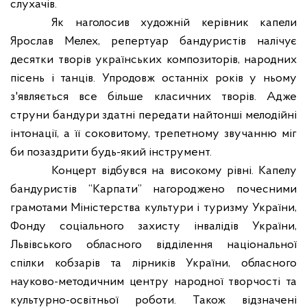
слухачів.
Як
наголосив
художній керівник капели
Ярослав Мелех, репертуар бандуристів налічує
десятки творів українських композиторів, народних
пісень і танців.
Упродовж
останніх років у ньому
з'являється все більше класичних творів. Адже
струни бандури здатні передати найтонші мелодійні
інтонації, а її соковитому, трепетному звучанню міг
би позаздрити будь-який інструмент.
Концерт відбувся на високому рівні. Капелу
бандуристів “Карпати” нагороджено почесними
грамотами Міністерства культури і туризму України,
Фонду соціального захисту інвалідів України,
Львівського обласного відділення національної
спілки кобзарів та лірників України, обласного
науково-методичним центру народної творчості та
культурно-освітньої роботи. Також відзначені