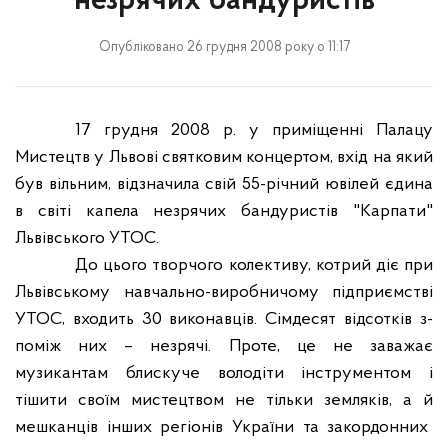
незрячих бандуристів
Опубліковано 26 грудня 2008 року о 11:17
17 грудня 2008 р. у приміщенні Палацу
Мистецтв у Львові святковим концертом, вхід на який
був вільним, відзначила свій 55-річний ювілей єдина
в світі капела незрячих бандуристів "Карпати"
Львівського УТОС.
До цього творчого колективу, котрий діє при
Львівському навчально-виробничому підприємстві
УТОС, входить 30 виконавців. Сімдесят відсотків
з-
поміж них
–
незрячі. Проте
,
це не заважає
музикантам блискуче володіти інструментом і
тішити
своїм мистецтвом не тільки земляків
,
а й
мешканців інших регіонів України
та
закордонних