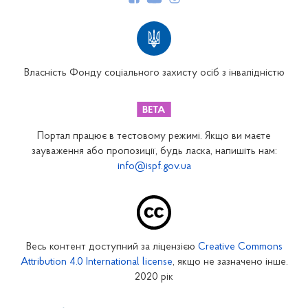
Структура Фонду
Територіальні відділення
Вінницьке відділення
Волинське відділення
Власність Фонду соціального захисту осіб з інвалідністю
Дніпропетровське відділення
Донецьке відділення
Житомирське відділення
Портал працює в тестовому режимі. Якщо ви маєте
Закарпатське відділення
зауваження або пропозиції, будь ласка, напишіть нам:
info@ispf.gov.ua
Запорізьке відділення
Івано-Франківське відділення
Київське міське відділення
Київське обласне відділення
Весь контент доступний за ліцензією
Creative Commons
Кіровоградське відділення
Attribution 4.0 International license
, якщо не зазначено інше.
Луганське відділення
2020 рік
Львівське відділення