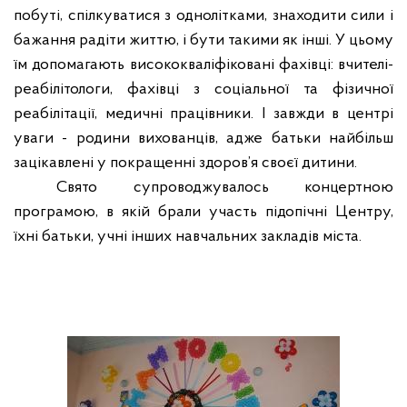
побуті, спілкуватися з однолітками, знаходити сили і
бажання радіти життю, і бути такими як інші. У цьому
їм допомагають висококваліфіковані фахівці: вчителі-
реабілітологи, фахівці з соціальної та фізичної
реабілітації, медичні працівники. І завжди в центрі
уваги - родини вихованців, адже батьки найбільш
зацікавлені у покращенні здоров’я своєї дитини.
Свято супроводжувалось концертною
програмою, в якій брали участь підопічні Центру,
їхні батьки, учні інших навчальних закладів міста.