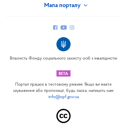
Мапа порталу
Про Фонд
Керівництво
Структура Фонду
Територіальні відділення
Вінницьке відділення
Волинське відділення
Власність Фонду соціального захисту осіб з інвалідністю
Дніпропетровське відділення
Донецьке відділення
Житомирське відділення
Портал працює в тестовому режимі. Якщо ви маєте
Закарпатське відділення
зауваження або пропозиції, будь ласка, напишіть нам:
info@ispf.gov.ua
Запорізьке відділення
Івано-Франківське відділення
Київське міське відділення
Київське обласне відділення