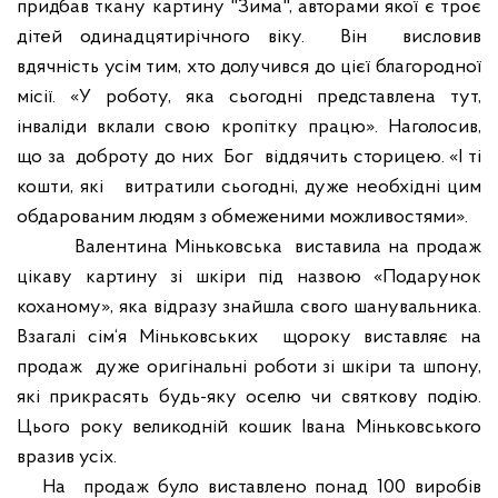
придбав ткану картину "Зима", авторами якої є троє
дітей одинадцятирічного віку.
Він
висловив
вдячність усім тим, хто долучився до цієї благородної
місії. «У роботу, яка сьогодні представлена тут,
інваліди вклали свою кропітку працю». Наголосив,
що за
доброту до них
Бог
віддячить сторицею. «І ті
кошти, які
витратили сьогодні, дуже необхідні цим
обдарованим людям з обмеженими можливостями».
Валентина Міньковська
виставила на продаж
цікаву картину зі шкіри під назвою «Подарунок
коханому», яка відразу знайшла свого шанувальника.
Взагалі сім‘я Міньковських
щороку виставляє на
продаж
дуже оригінальні роботи зі шкіри та шпону,
які прикрасять будь-яку оселю чи святкову подію.
Цього року великодній кошик Івана Міньковського
вразив усіх.
На
продаж було виставлено понад 100 виробів