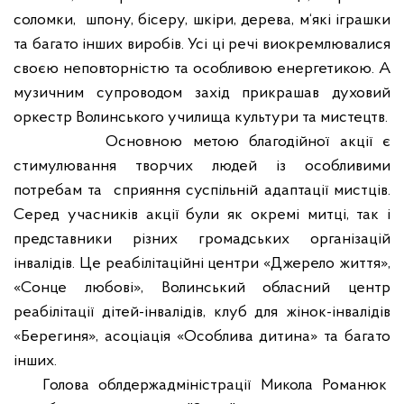
соломки,
шпону, бісеру, шкіри, дерева, м‘які іграшки
та багато інших виробів. Усі ці речі виокремлювалися
своєю неповторністю та особливою енергетикою. А
музичним супроводом захід прикрашав духовий
оркестр Волинського училища культури та мистецтв.
Основною метою благодійної акції є
стимулювання творчих людей із особливими
потребам та
сприяння суспільній адаптації мистців.
Серед учасників акції були як окремі митці, так і
представники різних громадських організацій
інвалідів. Це реабілітаційні центри «Джерело життя»,
«Сонце любові», Волинський обласний центр
реабілітації дітей-інвалідів, клуб для жінок-інвалідів
«Берегиня», асоціація «Особлива дитина» та багато
інших.
Голова облдержадміністрації Микола Романюк