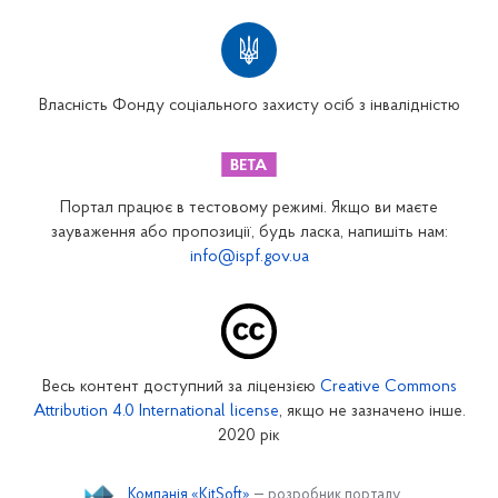
Територіальні відділення
Вінницьке відділення
Волинське відділення
Власність Фонду соціального захисту осіб з інвалідністю
Дніпропетровське відділення
Донецьке відділення
Житомирське відділення
Портал працює в тестовому режимі. Якщо ви маєте
Закарпатське відділення
зауваження або пропозиції, будь ласка, напишіть нам:
info@ispf.gov.ua
Запорізьке відділення
Івано-Франківське відділення
Київське міське відділення
Київське обласне відділення
Весь контент доступний за ліцензією
Creative Commons
Кіровоградське відділення
Attribution 4.0 International license
, якщо не зазначено інше.
Луганське відділення
2020 рік
Львівське відділення
Компанія «KitSoft»
— розробник порталу