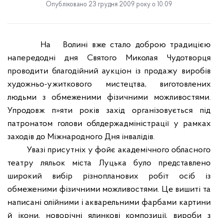
Опубліковано 23 грудня 2009 року о 10:09
На
Волині вже стало доброю традицією
напередодні дня Святого Миколая Чудотворця
проводити благодійний аукціон із продажу виробів
художньо-ужиткового мистецтва, виготовлених
людьми з обмеженими фізичними можливостями.
Упродовж п»яти років захід організовується під
патронатом голови облдержадміністрації у рамках
заходів до Міжнародного Дня інвалідів.
Увазі присутніх у фойє академічного обласного
театру ляльок міста Луцька було представлено
широкий вибір різнопланових робіт осіб із
обмеженими фізичними можливостями. Це вишиті та
написані олійними і акварельними фарбами картини
й ікони, новорічні ялинкові композиції, вироби з