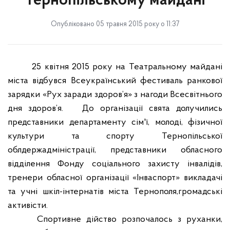
Тернопільському майдані
Опубліковано 05 травня 2015 року о 11:37
25 квітня 2015 року на Театральному майдані
міста відбувся Всеукраїнський фестиваль ранкової
зарядки «Рух заради здоров’я» з нагоди Всесвітнього
дня здоров’я.
До організації свята долучились
представники департаменту сім'ї, молоді, фізичної
культури та спорту Тернопільської
облдержадміністрації, представники обласного
відділення Фонду соціального захисту інвалідів,
тренери обласної організації «Інваспорт» викладачі
та учні шкіл-інтернатів міста Тернополя,громадські
активісти.
Спортивне дійство розпочалось з руханки,