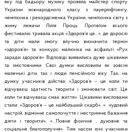
яку під бадьору музику провела майстер спорту
України міжнародного класу з пауерліфтингу,
чемпіонка і рекордсменка України, чемпіонка світу з
жиму лежачи Лілія Проць. Протягом всього
фестивалю тривала акція «Здоров’я це…», де дорослі
та діти мали змогу влучно визначити термін
«здоров’я» та конкурс малюнка на асфальті «Рух
заради здоров’я». Відповіді виявились дуже цікавими
та змістовними. Свої думки висловили як зовсім
маленькі діти, так і люди пенсійного віку. Так, на
думку учасників дійства: «Здоров’я – це коли ти
відчуваєш здатність творити і змінювати світ. Це
коли ти відчуваєш смак життя». Цікавими висловами
стали: «Здоров’я – це найбільший скарб», «…чудовий
настрій, відмінне самопочуття і нестримне бажання
діяти і творити», «…Повне фізичне , духовне та
соціальне благополуччя». Тим часом юні учасники