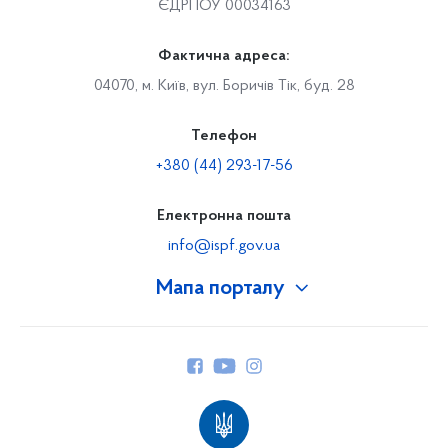
ЄДРПОУ 00034163
Фактична адреса:
04070, м. Київ, вул. Боричів Тік, буд. 28
Телефон
+380 (44) 293-17-56
Електронна пошта
info@ispf.gov.ua
Мапа порталу
Про Фонд
Керівництво
Структура Фонду
Територіальні відділення
Вінницьке відділення