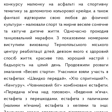
конкурсу малюнку на асфальті на спортивну
тематику за допомогою кольорової крейди, а також
фантазії відтворили свою любов до фізичної
культури – малювали спорт та мирне веселе сонячне
та квітуче дитяче життя. Одночасно проходив
танцювальний марафон. З показовими номерами
виступили вихованці Тернопільського міського
центру реабілітації дітей, девізом якого є здоровий
спосіб життя, красиве тіло, хороший настрій і
бадьорість на цілий день. Продовжили розваги
змагання «Веселі старти». Учасники взяли участь в
естафетах: «Швидко передай», «Хто спритніший?»,
«Кенгуру», «Човниковий біг» комбіновані естафети,
«Передача м'яча над головою», «Ведення м'яча»,
естафета з перешкодами, естафета з паличками
(малими м'ячами), естафета з кеглями та інші.