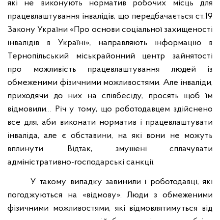
які не виконують норматив робочих місць для
працевлаштування інвалідів, що передбачається ст.19
Закону України «Про основи соціальної захищеності
інвалідів в Україні», направляють інформацію в
Тернопільський міськрайонний центр зайнятості
про можливість працевлаштування людей із
обмеженими фізичними можливостями. Але інваліди,
приходячи до них на співбесіду, просять щоб їм
відмовили… Річ у тому, що роботодавцем здійснено
все для, аби виконати норматив і працевлаштувати
інваліда, але є обставини, на які вони не можуть
вплинути. Відтак, змушені сплачувати
адміністративно-господарські санкції.
У такому випадку завинили і роботодавці, які
погоджуються на «відмову». Люди з обмеженими
фізичними можливостями, які відмовлятимуться від