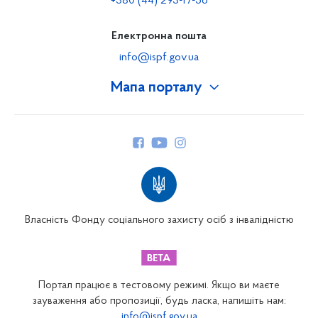
+380 (44) 293-17-56
Електронна пошта
info@ispf.gov.ua
Мапа порталу
Про Фонд
Керівництво
Структура Фонду
Територіальні відділення
Вінницьке відділення
Волинське відділення
Власність Фонду соціального захисту осіб з інвалідністю
Дніпропетровське відділення
Донецьке відділення
Житомирське відділення
Портал працює в тестовому режимі. Якщо ви маєте
Закарпатське відділення
зауваження або пропозиції, будь ласка, напишіть нам:
info@ispf.gov.ua