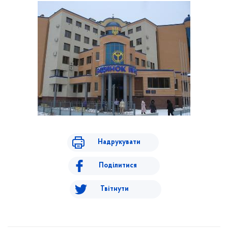
Надрукувати
Поділитися
Твітнути