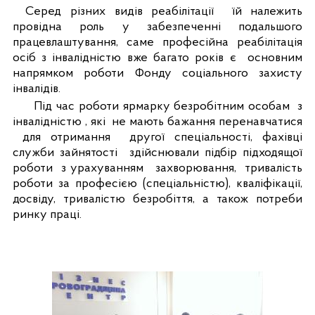
Серед різних видів реабілітації
їй належить
провідна роль у забезпеченні подальшого
працевлаштування, саме професійна реабілітація
осіб з інвалідністю вже багато років є
основним
напрямком роботи Фонду соціального захисту
інвалідів.
Під час роботи ярмарку безробітним особам
з
інвалідністю , які
не мають бажання перенавчатися
для отримання
другої спеціальності, фахівці
служби зайнятості
здійснювали п
ідбір підходящої
роботи
з урахуванням
захворювання,
тривалість
роботи за професією (спеціальністю), кваліфікації,
досвіду, тривалістю безробіття, а також потреби
ринку праці.