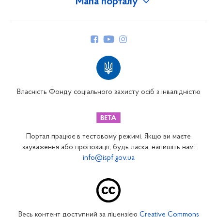
Мапа порталу
Про Фонд
Керівництво
Структура Фонду
Територіальні відділення
Вінницьке відділення
Волинське відділення
Власність Фонду соціального захисту осіб з інвалідністю
Дніпропетровське відділення
Донецьке відділення
Житомирське відділення
Портал працює в тестовому режимі. Якщо ви маєте
Закарпатське відділення
зауваження або пропозиції, будь ласка, напишіть нам:
info@ispf.gov.ua
Запорізьке відділення
Івано-Франківське відділення
Київське міське відділення
Київське обласне відділення
Весь контент доступний за ліцензією
Creative Commons