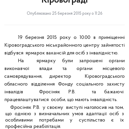
Кіровограді
Опубліковано 25 березня 2015 року о 11:26
19 березня
201
5
року о 10.00 в приміщенні
К
іровоградського міськрайонного центру зайнятості
відб
увся
ярмарок вакансій для осіб з інвалідністю.
На
ярмарку були запрошені органи
виконавчої влади та органи місцевого
самоврядування, директор
Кіровоградського
обласного відділення Фонду соціального захисту
інвалідів
Фросіняк Р.В.
та бажаючі
працевлаштуватися
особи, що мають інвалідність.
Фросіняк Р.В.
у своєму
виступі наголосив на том,
що о
днією з визначальних умов адаптації осіб з
особливими потребами у суспільство є їх
професійна реабілітація.