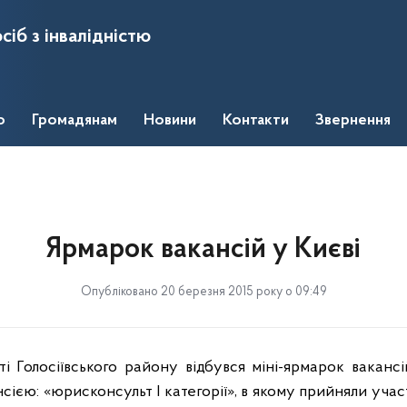
сіб з інвалідністю
о
Громадянам
Новини
Контакти
Звернення
Ярмарок вакансій у Києві
Опубліковано 20 березня 2015 року о 09:49
ті Голосіївського району відбувся міні-ярмарок ваканс
сією: «юрисконсульт І категорії», в якому прийняли уча