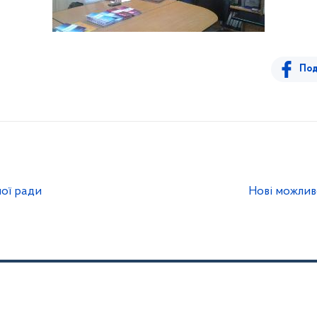
Под
ої ради
Нові можлив