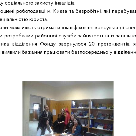
у соціального захисту інвалідів.
рошені роботодавці м. Києва та безробітні, які перебу
еціальністю юриста.
ли можливість отримати кваліфіковані консультації спеці
и розробками районної служби зайнятості та із загальн
ика відділення Фонду звернулося 20 претендентів, як
 виявили бажання працювати безпосередньо у відділенн