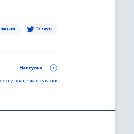
ілитися
Твітнути
Наступна
ості у працевлаштуванні