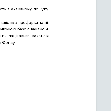
вають в активному пошуку
алістів з профорієнтації,
оміською базою вакансій.
их зацікавила вакансія
і Фонду.