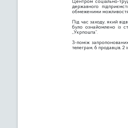
Центром соціально-труд
державного підприємст
обмеженими можливостя
Під час заходу, який ві
було ознайомлено із с
„Укрпошта”.
З-поміж запропонованих
телеграм, 6 продавців, 2