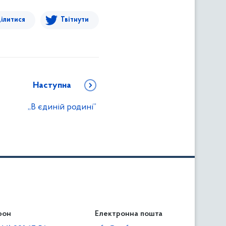
ілитися
Твітнути
Наступна
„В єдиній родині”
фон
льність
Електронна пошта