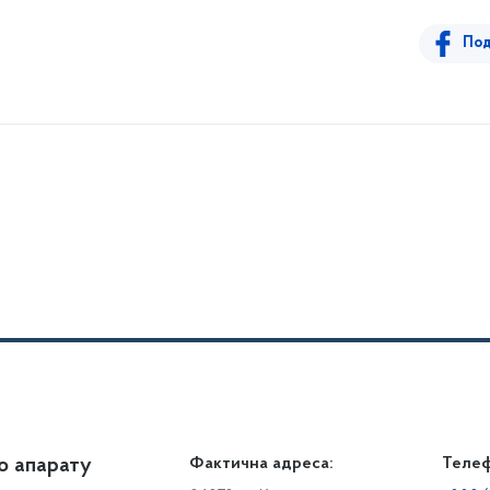
Под
о апарату
Громадянам
Фактична адреса:
Теле
Дія