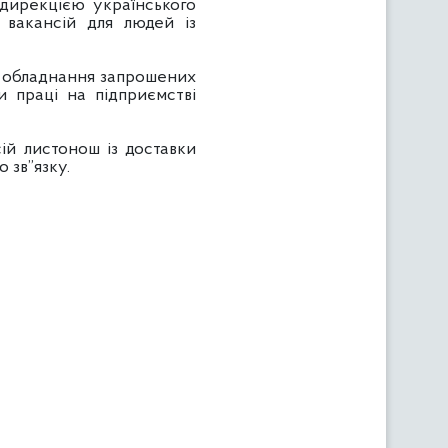
 дирекцією українського
 вакансій для людей із
го обладнання запрошених
 праці на підприємстві
ій листонош із доставки
 зв”язку.