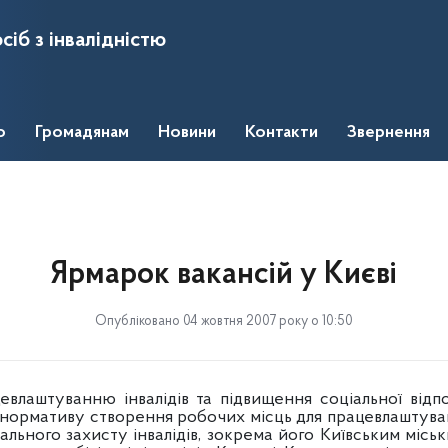
сіб з інвалідністю
о
Громадянам
Новини
Контакти
Звернення
Ярмарок вакансій у Києві
Опубліковано 04 жовтня 2007 року о 10:50
влаштуванню інвалідів та підвищення соціальної відпо
 нормативу створення робочих місць для працевлаштува
льного захисту інвалідів, зокрема його Київським міськи