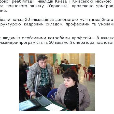
ової реабілітації інвалідів Києва і Київською міською
ва поштового зв”язку „Укрпошта” проведено ярмарок
ми.
двідали понад 30 інвалідів, за допомогою мультимедійно
труктурою, кадровим складом, професіями та умовами
 людям із особливими потребами професій – 5 ваканс
 інженера-програміста та 50 вакансій оператора поштового