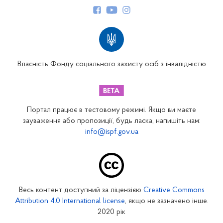
Структура Фонду
Територіальні відділення
Вінницьке відділення
Волинське відділення
Власність Фонду соціального захисту осіб з інвалідністю
Дніпропетровське відділення
Донецьке відділення
Житомирське відділення
Портал працює в тестовому режимі. Якщо ви маєте
Закарпатське відділення
зауваження або пропозиції, будь ласка, напишіть нам:
info@ispf.gov.ua
Запорізьке відділення
Івано-Франківське відділення
Київське міське відділення
Київське обласне відділення
Весь контент доступний за ліцензією
Creative Commons
Кіровоградське відділення
Attribution 4.0 International license
, якщо не зазначено інше.
Луганське відділення
2020 рік