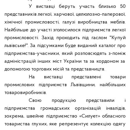
У виставці беруть участь близько 50
представників легкої, харчової, целюлозно-паперової,
хімічної промисловості, галузі виробництва меблів.
Найбільше до участі зголосилося підприємств легкої
промисловості. Захід проходит
ь
під гаслом "Купуй
львівське!". За підсумками буде виданий каталог про
підприємства-учасники, який розповсюдять
з-поміж
адміністрацій інших міст України та за
кордоном за
допомогою торгових місій та представництв.
На виставці представлені товари
промислових підприємств Львівщини, найбільших
товаровиробників.
Свою продукцію представили і
підприємства громадських організацій інвалідів,
зокрема, швейне підприємство «Силует» обласного
товариства глухих, яке репрезентує колекцію одягу