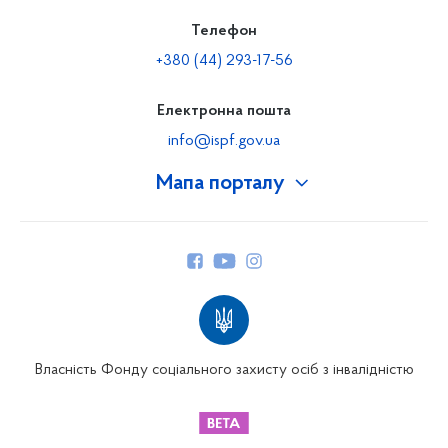
Телефон
+380 (44) 293-17-56
Електронна пошта
info@ispf.gov.ua
Мапа порталу
Про Фонд
Керівництво
Структура Фонду
Територіальні відділення
Вінницьке відділення
Волинське відділення
Власність Фонду соціального захисту осіб з інвалідністю
Дніпропетровське відділення
Донецьке відділення