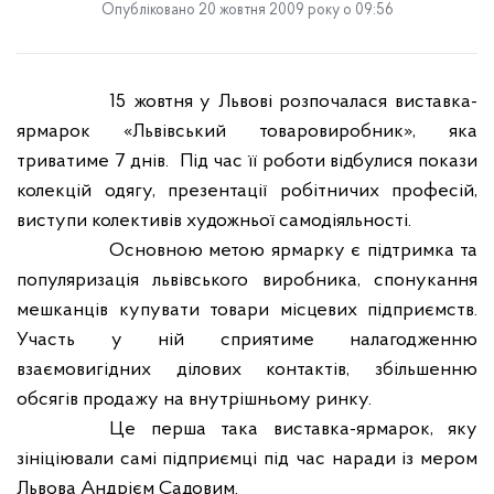
Опубліковано 20 жовтня 2009 року о 09:56
15 жовтня у Львові розпочалася виставка-
ярмарок «Львівський товаровиробник», яка
триватиме 7 днів.
Під час її роботи відбулися покази
колекцій одягу, презентації робітничих професій,
виступи колективів художньої самодіяльності.
Основною метою ярмарку є підтримка та
популяризація львівського виробника, спонукання
мешканців купувати товари місцевих підприємств.
Участь у ній сприятиме налагодженню
взаємовигідних ділових контактів, збільшенню
обсягів продажу на внутрішньому ринку.
Це перша така виставка-ярмарок, яку
зініціювали самі підприємці під час наради із мером
Львова Андрієм Садовим.