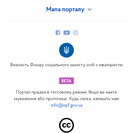
Мапа порталу
Про Фонд
Керівництво
Структура Фонду
Територіальні відділення
Вінницьке відділення
Волинське відділення
Власність Фонду соціального захисту осіб з інвалідністю
Дніпропетровське відділення
Донецьке відділення
Житомирське відділення
Портал працює в тестовому режимі. Якщо ви маєте
Закарпатське відділення
зауваження або пропозиції, будь ласка, напишіть нам:
info@ispf.gov.ua
Запорізьке відділення
Івано-Франківське відділення
Київське міське відділення