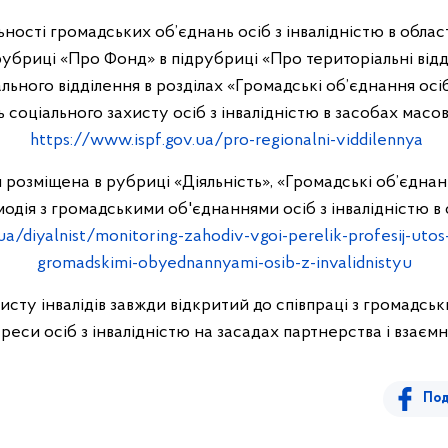
ьності громадських об’єднань осіб з інвалідністю в облас
 рубриці «Про Фонд» в підрубриці «Про територіальні відд
ьного відділення в розділах «Громадські об’єднання осіб
 соціального захисту осіб з інвалідністю в засобах масов
https://www.ispf.gov.ua/pro-regionalni-viddilennya
розміщена в рубриці «Діяльність», «Громадські об’єднанн
одія з громадськими об'єднаннями осіб з інвалідністю в
ua/diyalnist/monitoring-zahodiv-vgoi-perelik-profesij-ut
gromadskimi-obyednannyami-osib-z-invalidnistyu
исту інвалідів завжди відкритий до співпраці з громадськ
реси осіб з інвалідністю на засадах партнерства і взаємно
Под