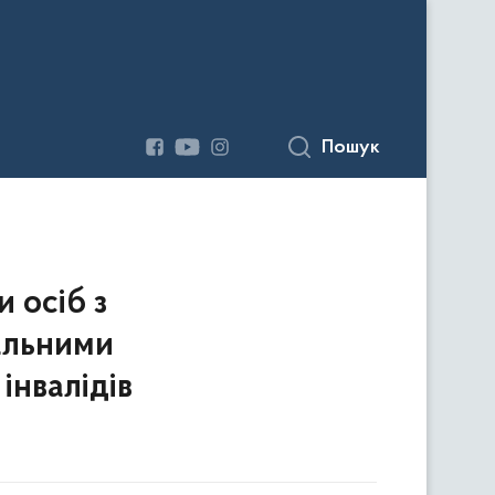
Пошук
 осіб з
іальними
інвалідів