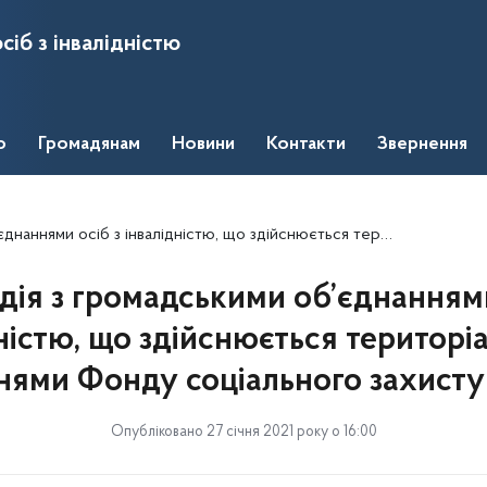
сіб з інвалідністю
о
Громадянам
Новини
Контакти
Звернення
дністю, що здійснюється територіальними відділеннями Фонду соціального захисту інвалідів
дія з громадськими об’єднаннями
ністю, що здійснюється територ
нями Фонду соціального захисту 
Опубліковано 27 січня 2021 року о 16:00