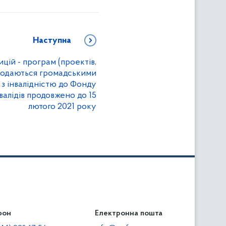
Наступна
цій - програм (проектів,
 подаються громадськими
 з інвалідністю до Фонду
валідів продовжено до 15
лютого 2021 року
фон
льність
Електронна пошта