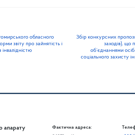
томирського обласного
Збір конкурсних пропози
орми звіту про зайнятість і
заходів), що
 інвалідністю
об’єднаннями осіб
соціального захисту ін
о апарату
Громадянам
Фактична адреса:
Теле
Дія