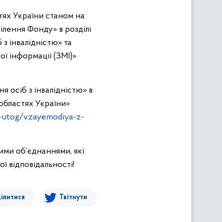
тях України станом на
ілення Фонду» в розділі
 з інвалідністю» та
ої інформації (ЗМІ)»
я осіб з інвалідністю» в
 областях України»
os-utog/vzayemodiya-z-
ими об’єднаннями, які
ї відповідальності!
ілитися
Твітнути