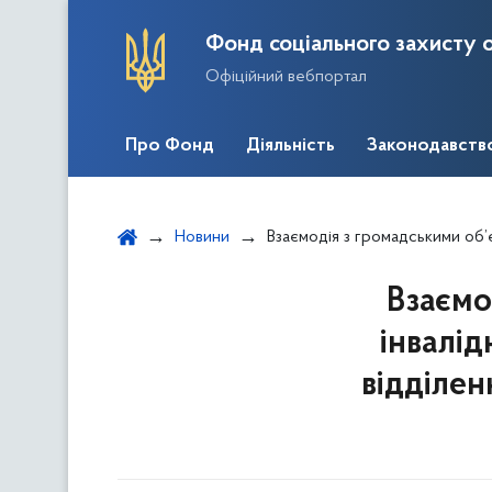
Фонд соціального захисту о
Офіційний вебпортал
Про Фонд
Діяльність
Законодавств
Новини
Взаємодія з громадськими об’єднаннями осіб з інвалі
Взаємо
інвалід
відділен