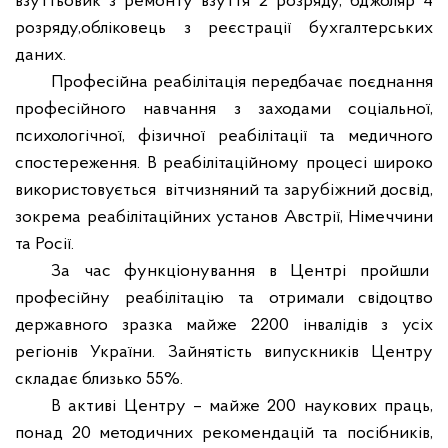
взуттьовик з ремонту взуття 2 розряду, бджоляр 4
розряду,обліковець з реєстрації бухгалтерських
даних.
Професійна реабілітація передбачає поєднання
професійного навчання з заходами соціальної,
психологічної, фізичної реабілітації та медичного
спостереження.
В реабілітаційному процесі широко
використовується
вітчизняний та зарубіжний досвід,
зокрема реабілітаційних установ Австрії, Німеччини
та Росії.
За час функціонування в Центрі пройшли
професійну реабілітацію та отримали свідоцтво
державного зразка майже 2200 інвалідів з усіх
регіонів України. Зайнятість випускників Центру
складає близько 55%.
В активі Центру – майже 200 наукових праць,
понад 20 методичних рекомендацій та посібників,