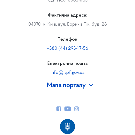
ЄДРПОУ 00034163
Фактична адреса:
04070, м. Київ, вул. Боричів Тік, буд. 28
Телефон
+380 (44) 293-17-56
Електронна пошта
info@ispf.gov.ua
Мапа порталу
Про Фонд
Керівництво
Структура Фонду
Територіальні відділення
Вінницьке відділення