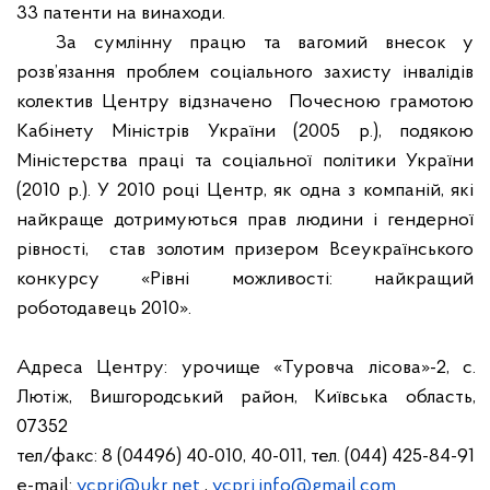
33 патенти на винаходи.
За сумлінну працю та вагомий внесок у
розв’язання проблем соціального захисту інвалідів
колектив Центру відзначено
Почесною грамотою
Кабінету Міністрів України (2005 р.), подякою
Міністерства праці та соціальної політики України
(2010 р.). У 2010 році Центр, як одна з компаній, які
найкраще дотримуються прав людини і гендерної
рівності,
став золотим призером Всеукраїнського
конкурсу «Рівні можливості: найкращий
роботодавець 2010».
Адреса Центру: урочище «Туровча лісова»-2, с.
Лютіж, Вишгородський район, Київська область,
07352
тел/факс: 8 (04496) 40-010, 40-011, тел. (044) 425-84-91
e
-
mail
:
vcpri
@
ukr
.
net
,
vcpri
.
info
@
gmail
.
com