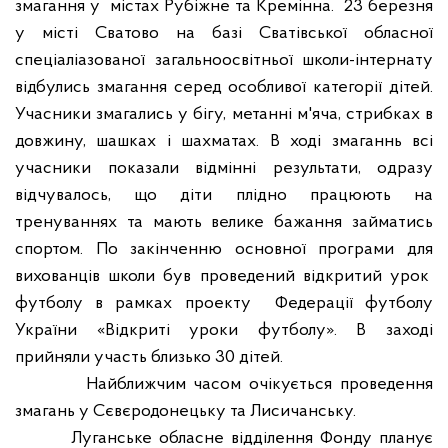
змагання у
містах Рубіжне та Кремінна
.
23 березня
у місті Сватово на базі Сватівської обласної
спеціаліазованої загальноосвітньої школи-інтернату
відбулись змагання серед особливої категорії дітей.
Учасники змагались у бігу, метанні
м'яча, стрибках в
довжину, шашках і шахматах.
В ході змаганнь
всі
учасники показали відмінні результати
,
о
дразу
відчувалось, що
діти
плідно працюють на
тренуваннях та мають велике бажання займатись
спортом
.
По закінченню основної програми для
вихованців школи був проведений відкритий урок
футболу в рамках проекту
Федерації футболу
України «Відкриті уроки футболу». В заході
прийняли участь близько 30 дітей.
Найближчим часом
очікується проведення
змагань у Сєвєродонецьку та Лисичанську.
Луганське обласне відділення Фонду планує