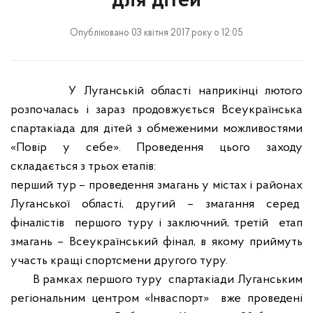
для дітей
Опубліковано 03 квітня 2017 року о 12:05
У Луганській області наприкінці лютого
розпочалась і зараз продовжується Всеукраїнська
спартакіада для дітей з обмеженими можливостями
«Повір у себе». Проведення цього заходу
складається з трьох етапів:
перший тур – проведення змагань у містах і районах
Луганської області, другий – змагання серед
фіналістів
першого туру і заключний, третій
етап
змагань – Всеукраїнський фінал, в якому приймуть
участь кращі спортсмени другого туру.
В рамках першого туру
спартакіади
Луганським
регіональним центром «Інваспорт»
вже проведені