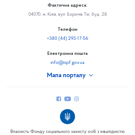
Фактична адреса:
04070, м. Київ, вул. Боричів Тік, буд. 28
Телефон
+380 (44) 293-17-56
Електронна пошта
info@ispf.gov.ua
Мапа порталу
Про Фонд
Керівництво
Структура Фонду
Територіальні відділення
Вінницьке відділення
Волинське відділення
Власність Фонду соціального захисту осіб з інвалідністю