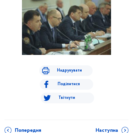
Надрукувати
Поділитися
Твітнути
Попередня
Наступна