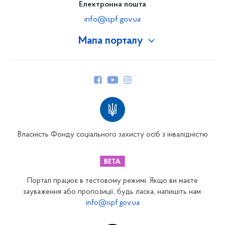
Електронна пошта
info@ispf.gov.ua
Мапа порталу
Про Фонд
Керівництво
Структура Фонду
Територіальні відділення
Вінницьке відділення
Волинське відділення
Власність Фонду соціального захисту осіб з інвалідністю
Дніпропетровське відділення
Донецьке відділення
Житомирське відділення
Портал працює в тестовому режимі. Якщо ви маєте
Закарпатське відділення
зауваження або пропозиції, будь ласка, напишіть нам:
info@ispf.gov.ua
Запорізьке відділення
Івано-Франківське відділення