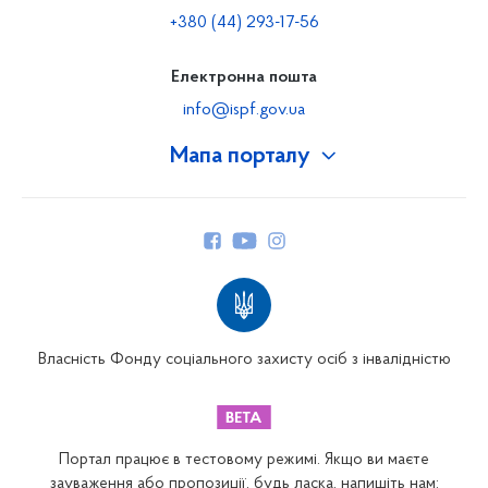
+380 (44) 293-17-56
Електронна пошта
info@ispf.gov.ua
Мапа порталу
Про Фонд
Керівництво
Структура Фонду
Територіальні відділення
Вінницьке відділення
Волинське відділення
Власність Фонду соціального захисту осіб з інвалідністю
Дніпропетровське відділення
Донецьке відділення
Житомирське відділення
Портал працює в тестовому режимі. Якщо ви маєте
Закарпатське відділення
зауваження або пропозиції, будь ласка, напишіть нам: