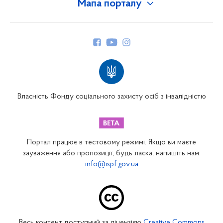
Мапа порталу
Про Фонд
Керівництво
Структура Фонду
Територіальні відділення
Вінницьке відділення
Волинське відділення
Власність Фонду соціального захисту осіб з інвалідністю
Дніпропетровське відділення
Донецьке відділення
Житомирське відділення
Портал працює в тестовому режимі. Якщо ви маєте
Закарпатське відділення
зауваження або пропозиції, будь ласка, напишіть нам:
info@ispf.gov.ua
Запорізьке відділення
Івано-Франківське відділення
Київське міське відділення
Київське обласне відділення
Весь контент доступний за ліцензією
Creative Commons