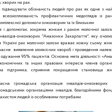
 хворих на рак.
і підвищувати обізнаність людей про рак як одне з н
ї, всеохоплюваність профілактичних медоглядів із ра
комплексної допомоги онкохворим та їх близьким.
 і допомогає,
зокрема жінкам з раком молочної залоз
інвалідів-онкохворих "Амазонки Закарпаття", яку очол
 Україні рак молочної залози вражає кожну сьому жінк
єчасне
виявлення злоякісних хвороб і проведення належ
одужання 95% пацієнтів.
Основна мета діяльності «Ама
кономічних та інших правових інтересів членів органі
чна підтримка, сприяння покращення становища жі
асна громадська організація інвалідів-онкохворих
омадськими організаціями інвалідів, благодійними фо
захистом людей із особливими потребами.