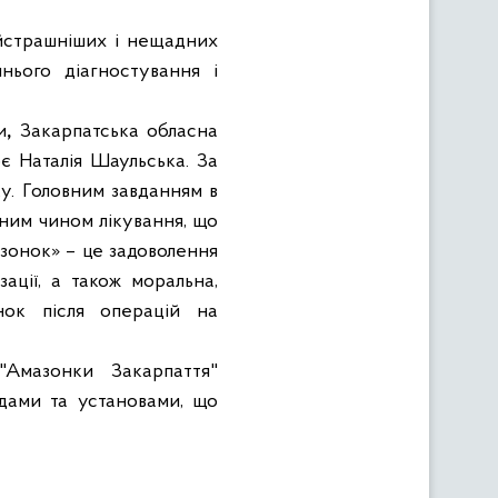
айстрашніших і нещадних
ннього діагностування і
и
,
Закарпатська обласна
ює Наталія Шаульська.
За
у. Головним завданням в
ним чином лікування, що
зонок» – це задоволення
зації, а також моральна,
нок після операцій на
 "Амазонки Закарпаття"
ндами та установами, що