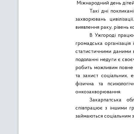
Міжнародний день дітей,
Такі дні покликан
захворювань цивілізаці
виявлення раку, рівень 
В Ужгороді працює
громадська організація 
статистичними даними в
подоланні недуги є сво
робить можливим повне 
та захист соціальних, е
фізична та психологі
онкозахворювання.
Закарпатська обл
співпрацює з іншими гр
займаються соціальним 