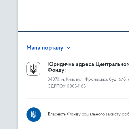
Мапа порталу
Про Фонд
Юридична адреса Центральног
Фонду:
Керівництво
04070, м. Київ, вул. Фролівська, буд. 6/8,
Структура Фонду
ЄДРПОУ 00034163
Територіальні відділення
Вінницьке відділення
Волинське відділення
Власність Фонду соціального захисту осіб
Дніпропетровське відділення
Донецьке відділення