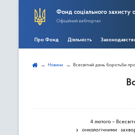
Фонд соціального захисту о
Офіційний вебпортал
Про Фонд
Діяльність
Законодавств
Новини
Всесвітній день боротьби пр
Вс
4 лютого – Всесві
з онкологічними зах