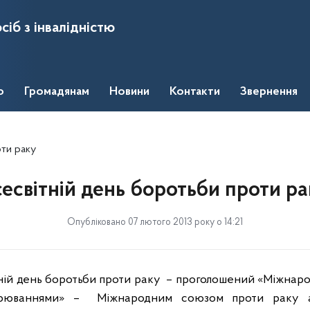
сіб з інвалідністю
о
Громадянам
Новини
Контакти
Звернення
оти раку
есвітній день боротьби проти р
Опубліковано 07 лютого 2013 року о 14:21
тній день боротьби проти раку
– проголошений «Міжнаро
ворюваннями» –
Міжнародним союзом проти раку а