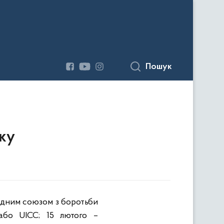
Пошук
аку
дним союзом з боротьби
бо UICC; 15 лютого –