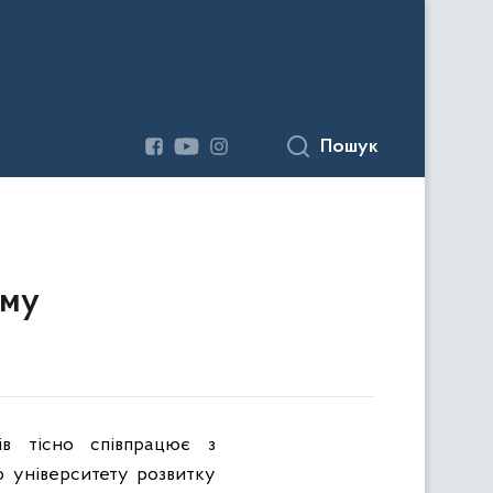
Пошук
ому
ів тісно співпрацює з
о університету розвитку