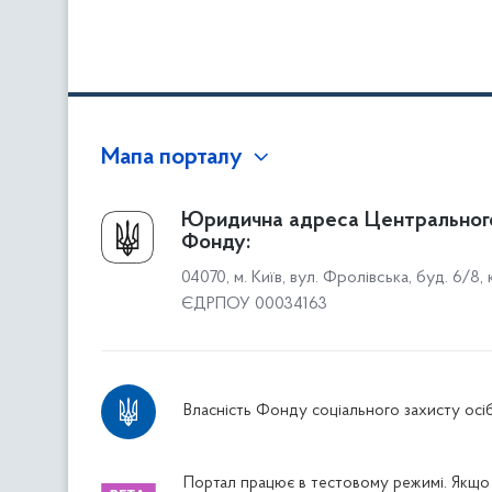
Мапа порталу
Про Фонд
Юридична адреса Центральног
Фонду:
Керівництво
04070, м. Київ, вул. Фролівська, буд. 6/8,
Структура Фонду
ЄДРПОУ 00034163
Територіальні відділення
Вінницьке відділення
Волинське відділення
Власність Фонду соціального захисту осіб
Дніпропетровське відділення
Донецьке відділення
Житомирське відділення
Портал працює в тестовому режимі. Якщо 