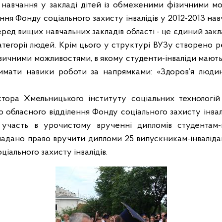
навчання у закладі дітей із обмеженими фізичними м
ення Фонду соціального захисту інвалідів у 2012-2013 на
Серед вищих навчальних закладів області - це єдиний закл
атегорії людей. Крім цього у структурі ВУЗу створено р
ичними можливостями, в якому студенти-інваліди мають
римати навики роботи за напрямками: «Здоров’я людин
тора Хмельницького інституту соціальних технологі
 обласного відділення Фонду соціального захисту інвал
участь в урочистому врученні дипломів студентам-
адано право вручити дипломи 25 випускникам-інвалідам
іального захисту інвалідів.