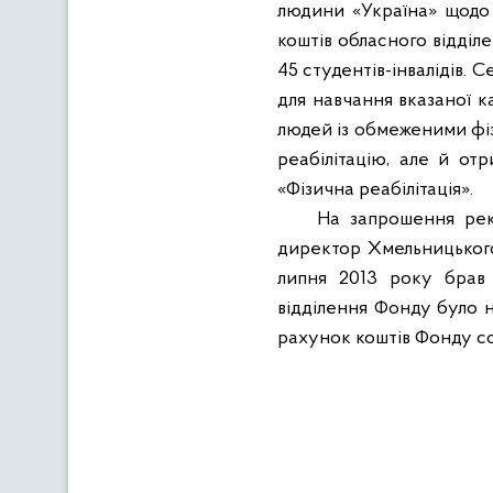
людини «Україна» щодо 
коштів обласного відділ
45 студентів-інвалідів. 
для навчання вказаної к
людей із обмеженими фіз
реабілітацію, але й от
«Фізична реабілітація».
На запрошення рек
директор Хмельницького
липня 2013 року брав 
відділення Фонду було н
рахунок коштів Фонду соц