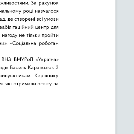
ожливостями. За рахунок
вчальному році навчалося
ад, де створені всі умови
еабілітаційний центр для
 нагоду не тільки пройти
и», «Соціальна робота»,
й ВНЗ ВМУРоЛ «Україна»
ідів Василь Карапозюк 3
випускникам. Керівнику
, які отримали освіту за