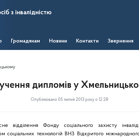
сіб з інвалідністю
о
Громадянам
Новини
Контакти
Звернення
ицькому
учення дипломів у Хмельницьк
Опубліковано 05 липня 2013 року о 12:28
сне відділення Фонду соціального захисту інвалід
м соціальних технологій ВНЗ Відкритого міжнародног