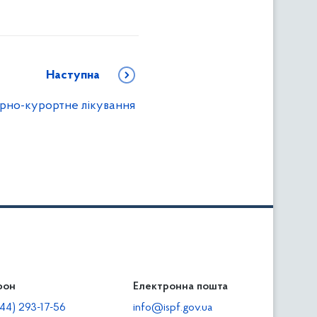
Наступна
орно-курортне лікування
фон
льність
Електронна пошта
тодавцям
44) 293-17-56
info@ispf.gov.ua