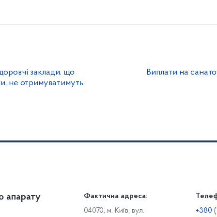
доровчі заклади, що
Виплати на санат
ги, не отримуватимуть
о апарату
Громадянам
Фактична адреса:
Теле
Дія
Доступ до публічної інформації
Робо
04070, м. Київ, вул.
+380 (