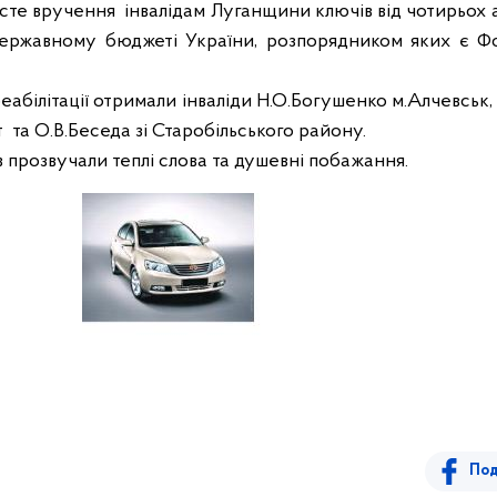
исте вручення
інвалідам Луганщини ключів від чотирьох а
Державному бюджеті України, розпорядником яких є Фо
еабілітації отримали інваліди Н.О.Богушенко м.Алчевськ,
т
та О.В.Беседа зі Старобільського району.
в прозвучали теплі слова та душевні побажання.
Под