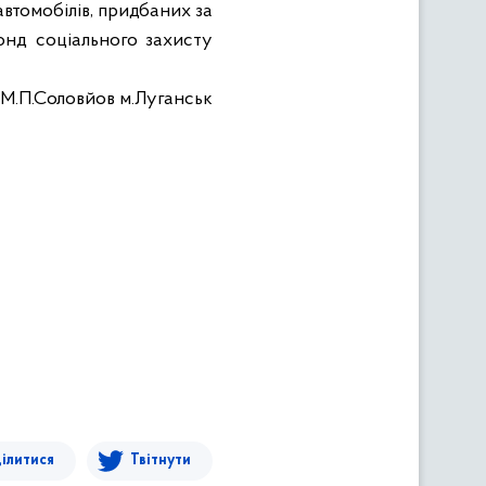
втомобілів, придбаних за
нд соціального захисту
 М.П.Соловйов м.Луганськ
ілитися
Твітнути