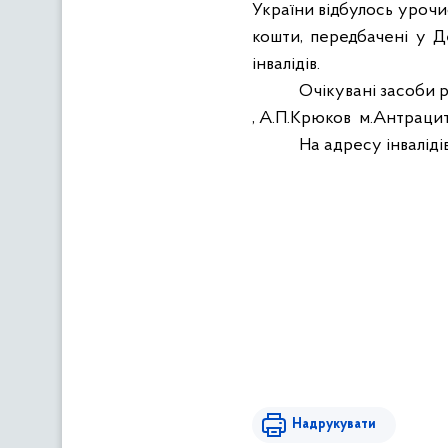
України відбулось уроч
кошти, передбачені у 
інвалідів.
Очікувані засоби р
, А.П.Крюков
м.Антраци
На адресу інваліді
Надрукувати