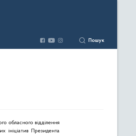
Пошук
ого обласного відділення
них ініціатив Президента