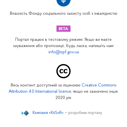
Вінницьке відділення
Волинське відділення
Власність Фонду соціального захисту осіб з інвалідністю
Дніпропетровське відділення
Донецьке відділення
Житомирське відділення
Портал працює в тестовому режимі. Якщо ви маєте
Закарпатське відділення
зауваження або пропозиції, будь ласка, напишіть нам:
info@ispf.gov.ua
Запорізьке відділення
Івано-Франківське відділення
Київське міське відділення
Київське обласне відділення
Весь контент доступний за ліцензією
Creative Commons
Кіровоградське відділення
Attribution 4.0 International license
, якщо не зазначено інше.
Луганське відділення
2020 рік
Львівське відділення
Компанія «KitSoft»
— розробник порталу
Миколаївське відділення
Одеське відділення