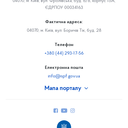
04070, м. Київ, вул. Фролівська, буд. 6/8, корпус 15А,
ЄДРПОУ 00034163
Фактична адреса:
04070, м. Київ, вул. Боричів Тік, буд. 28
Телефон
+380 (44) 293-17-56
Електронна пошта
info@ispf.gov.ua
Мапа порталу
Про Фонд
Керівництво
Структура Фонду
Територіальні відділення