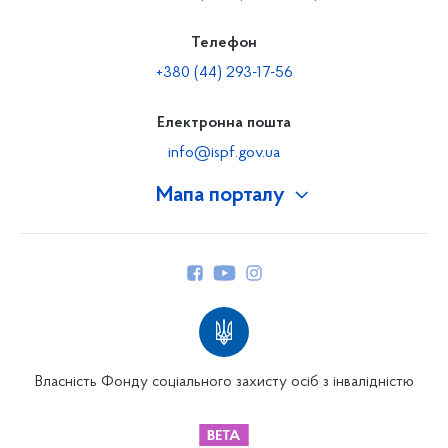
Телефон
+380 (44) 293-17-56
Електронна пошта
info@ispf.gov.ua
Мапа порталу
Про Фонд
Керівництво
Структура Фонду
Територіальні відділення
Вінницьке відділення
Волинське відділення
Власність Фонду соціального захисту осіб з інвалідністю
Дніпропетровське відділення
Донецьке відділення