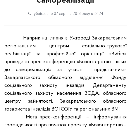
самореалізації
Опубліковано 07 серпня 2013 року о 12:24
Наприкінці липня в Ужгороді Закарпатським
регіональним центром соціально-трудової
реабілітації та професійної орієнтації «Вибір»
проведено прес-конференцію «Волонтерство – шлях
до самореалізації» за участі
представників
Закарпатського обласного відділення Фонду
соціального захисту інвалідів, Департаменту
соціального захисту населення ЗОДА, обласного
центру зайнятості, Закарпатського обласного
товариства інвалідів ВОІ СОІУ та регіональних ЗМІ.
Мета прес-конференції
–
інформування
громадськості про початок проекту «Волонтерство –