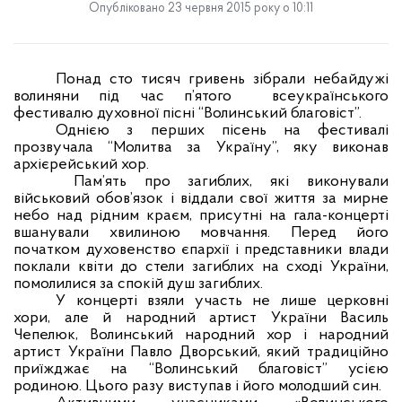
Опубліковано 23 червня 2015 року о 10:11
Понад сто тисяч гривень зібрали небайдужі
волиняни під час п’ятого
всеукраїнського
фестивалю духовної пісні “Волинський благовіст”.
Однією з перших пісень
на фестивалі
прозвучала “Молитва за Україну”, яку виконав
архієрейський хор.
Пам’ять про загиблих, які виконували
військовий обов’язок і віддали свої життя за мирне
небо над рідним краєм, присутні на гала-концерті
вшанували хвилиною мовчання. Перед його
початком духовенство єпархії і представники влади
поклали квіти до стели загиблих на сході України,
помолилися за спокій душ загиблих
.
У концерті взяли участь не лише церковні
хори, але й народний артист України Василь
Чепелюк, Волинський народний хор і народний
артист України Павло Дворський, який традиційно
приїжджає на “Волинський благовіст” усією
родиною. Цього разу виступав і його молодший син.