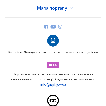
Мапа порталу
Про Фонд
Керівництво
Структура Фонду
Територіальні відділення
Вінницьке відділення
Волинське відділення
Власність Фонду соціального захисту осіб з інвалідністю
Дніпропетровське відділення
Донецьке відділення
Житомирське відділення
Портал працює в тестовому режимі. Якщо ви маєте
Закарпатське відділення
зауваження або пропозиції, будь ласка, напишіть нам:
info@ispf.gov.ua
Запорізьке відділення
Івано-Франківське відділення
Київське міське відділення