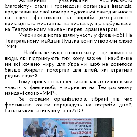
Активними учасниками «Волинського
благовісту» стали і громадські організації інвалідів,
представивши свої номери художньої самодіяльності
на сцені фестивалю та вироби декоративно-
прикладного мистецтва на виставку, що відбувалася
на Театральному майдані перед
драмтеатром.
Учасники дійства взяли участь у флеш-мобі. На
Театральному майдані Луцька вони утворили слово
“
МИР
”.
Найбільше чудо нашого часу
-
це волинські
люди, які підтримують тих, кому важче. І найбільше
ми всі хочемо миру для України, щоб не довелося
більше збирати пожертви для дітей, які втратили
рідних людей…
Тому присутні на фестивалі так активно взяли
участь у флеш-мобі, утворивши на Театральному
майдані слово
«
МИР
»
.
За словами організаторів, зібрані під час
фестивалю кошти передадуть на потреби дітей,
батьки яких загинули у зоні АТО.