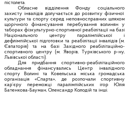
пістолета.
Обласне в
ідділення Фонду соціального
захисту інвалідів долучається до розвитку фізичної
культури та спорту серед неповносправних шляхом
щорічного фінансування перебування волинян у
таборах фізкультурно-спортивної реабілітації на базі
Національного центру паралімпійської і
дефлімпійської підготовки та реабілітації інвалідів (м.
Євпаторія) та на базі Західного реабілітаційно-
спортивного центру (м. Яворів, Турківського р-ну,
Львівської області).
Для придбання спортивно-реабілітаційного
обладнання фінансувались Центр інвалідного
спорту Волині та Ковельська міська громадська
організація «Спарта», де розпочали спортивну
кар’єру переможці паралімпійських ігор Юлія
Батенкова-Бауман, Олександр Колодій та інші.