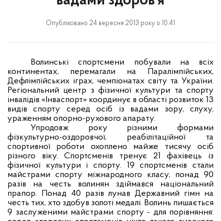
вадами здоров’я
Опубліковано 24 вересня 2013 року о 10:41
Волинські спортсмени побували на всіх
континентах, перемагали на Паралімпійських,
Дефлімпійських іграх, чемпіонатах світу та України.
Регіональний центр з фізичної культури та спорту
інвалідів «Інваспорт» координує в області розвиток 13
видів спорту серед осіб із вадами зору, слуху,
ураженням опорно-рухового апарату.
Упродовж року різними формами
фізкультурно-оздоровчої, реабілітаційної та
спортивної роботи охоплено майже тисячу осіб
різного віку. Спортсменів тренує 21 фахівець із
фізичної культури і спорту. 19 спортсменів стали
майстрами спорту міжнародного класу, понад 90
разів на честь волинян здіймався національний
прапор. Понад 40 разів лунав Державний гімн на
честь тих, хто здобув золоті медалі. Волинь пишається
9 заслуженими майстрами спорту - для порівняння: