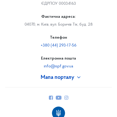
ЄДРПОУ 00034163
Фактична адреса:
04070, м. Київ, вул. Боричів Тік, буд. 28
Телефон
+380 (44) 293-17-56
Електронна пошта
info@ispf.gov.ua
Мапа порталу
Про Фонд
Керівництво
Структура Фонду
Територіальні відділення
Вінницьке відділення