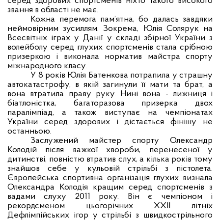
серед здорових спортсменів ніхто такого високого
звання в області не має.
Кожна перемога пам’ятна, бо далась завдяки
неймовірним зусиллям. Зокрема, Юлія Солярук на
Всесвітніх іграх у Данії у складі збірної України з
волейболу серед глухих спортсменів стала срібною
призеркою і виконала норматив майстра спорту
міжнародного класу.
У 8 років Юлія Батенкова потрапила у страшну
автокатастрофу, в якій загинули її мати та брат, а
вона втратила праву руку. Нині вона - лижниця і
біатлоністка, багаторазова призерка двох
паралімпіад, а також виступає на чемпіонатах
України серед здорових і дістається фінішу не
останньою.
Заслужений майстер спорту Олександр
Колодій після важкої хвороби, перенесеної у
дитинстві, повністю втратив слух, а кілька років тому
знайшов себе у кульовій стрільбі з пістолета.
Європейська спортивна організація глухих визнала
Олександра Колодія кращим серед спортсменів з
вадами слуху 2011 року. Він є чемпіоном і
рекордсменом цьогорічних ХХІІ літніх
Дефлімпійських ігор у стрільбі з швидкострільного