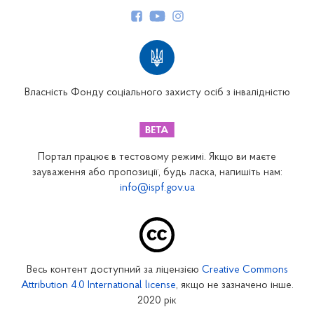
Структура Фонду
Територіальні відділення
Вінницьке відділення
Волинське відділення
Власність Фонду соціального захисту осіб з інвалідністю
Дніпропетровське відділення
Донецьке відділення
Житомирське відділення
Портал працює в тестовому режимі. Якщо ви маєте
Закарпатське відділення
зауваження або пропозиції, будь ласка, напишіть нам:
info@ispf.gov.ua
Запорізьке відділення
Івано-Франківське відділення
Київське міське відділення
Київське обласне відділення
Весь контент доступний за ліцензією
Creative Commons
Кіровоградське відділення
Attribution 4.0 International license
, якщо не зазначено інше.
Луганське відділення
2020 рік