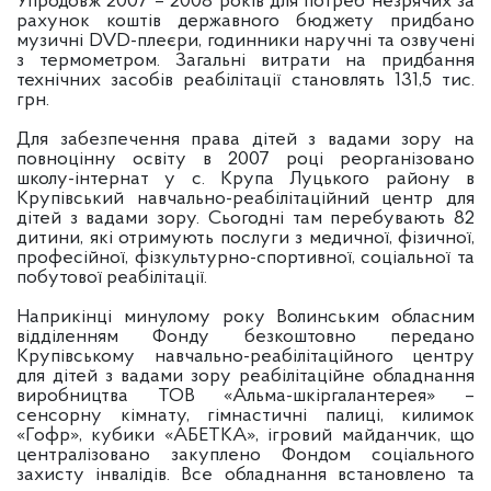
Упродовж 2007 – 2008 років для потреб незрячих за
рахунок коштів державного бюджету придбано
музичні DVD-плеєри, годинники наручні та озвучені
з термометром. Загальні витрати на придбання
технічних засобів реабілітації становлять 131,5 тис.
грн.
Для забезпечення права дітей з вадами зору на
повноцінну освіту в 2007 році реорганізовано
школу-інтернат у с. Крупа Луцького району в
Крупівський навчально-реабілітаційний центр для
дітей з вадами зору. Сьогодні там перебувають 82
дитини, які отримують послуги з медичної, фізичної,
професійної, фізкультурно-спортивної, соціальної та
побутової реабілітації.
Наприкінці минулому року Волинським обласним
відділенням Фонду безкоштовно передано
Крупівському навчально-реабілітаційного центру
для дітей з вадами зору реабілітаційне обладнання
виробництва ТОВ «Альма-шкіргалантерея» –
сенсорну кімнату, гімнастичні палиці, килимок
«Гофр», кубики «АБЕТКА», ігровий майданчик, що
централізовано закуплено Фондом соціального
захисту інвалідів. Все обладнання встановлено та