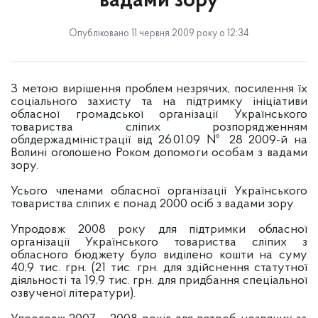
вадами зору
Опубліковано 11 червня 2009 року о 12:34
З метою вирішення проблем незрячих, посилення їх
соціального захисту та
на підтримку ініціативи
обласної громадської організації Українського
товариства сліпих
розпорядженням
облдержадміністрації від 26.01.09 № 28 2009-й на
Волині оголошено Роком допомоги особам з вадами
зору.
Усього членами обласної організації Українського
товариства сліпих є понад 2000 осіб з вадами зору.
Упродовж 2008 року для підтримки обласної
організації Українського товариства сліпих з
обласного бюджету було виділено кошти на суму
40,9 тис. грн. (21 тис. грн. для здійснення статутної
діяльності та 19,9 тис. грн. для придбання спеціальної
озвученої літератури).