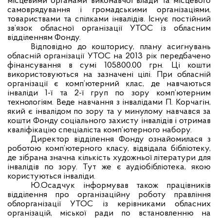
місцевими органами виконавчої влади та місцевого
самоврядування і громадськими організаціями,
товариствами та спілками інвалідів. Існує постійний
зв’язок обласної організації УТОС із обласним
відділенням Фонду.
Відповідно до кошторису, плану асигнувань
обласній організації УТОС на 2013 рік передбачено
фінансування в сумі 105800.00 грн. Ці кошти
використовуються на зазначені цілі. При обласній
організації є комп’ютерний клас, де навчаються
інваліди 1-ї та 2-ї груп по зору комп’ютерним
технологіям. Веде навчання з інвалідами П. Корчагін,
який є інвалідом по зору та у минулому навчався за
кошти Фонду соціального захисту інвалідів і отримав
кваліфікацію спеціаліста комп’ютерного набору.
Директор відділення Фонду ознайомилася з
роботою комп’ютерного класу, відвідала бібліотеку,
де зібрана значна кількість художньої літератури для
інвалідів по зору. Тут же є аудіобібліотека, якою
користуються інваліди.
Ю.Осадчук інформував також працівників
відділення про організаційну роботу правління
облорганізації УТОС із керівниками обласних
організацій, міської ради по встановленню на