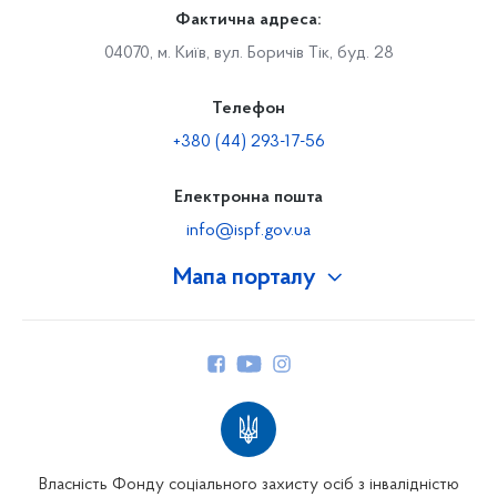
Фактична адреса:
04070, м. Київ, вул. Боричів Тік, буд. 28
Телефон
+380 (44) 293-17-56
Електронна пошта
info@ispf.gov.ua
Мапа порталу
Про Фонд
Керівництво
Структура Фонду
Територіальні відділення
Вінницьке відділення
Волинське відділення
Власність Фонду соціального захисту осіб з інвалідністю