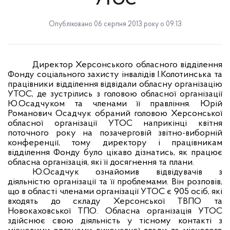
УТОС
Опубліковано 06 серпня 2013 року о 09:13
Директор Херсонського обласного відділення
Фонду соціального захисту інвалідів І.Колотинська та
працівники відділення відвідали обласну організацію
УТОС, де зустрілись з головою обласної організації
Ю.Осадчуком та членами її правління. Юрій
Романович Осадчук обраний головою Херсонської
обласної організації УТОС наприкінці квітня
поточного року на позачерговій звітно-виборній
конференції, тому директору і працівникам
відділення Фонду було цікаво дізнатись, як працює
обласна організація, які її досягнення та плани.
Ю.Осадчук ознайомив відвідувачів з
діяльністю організації та її проблемами. Він розповів,
що в області членами організації УТОС є 905 осіб, які
входять до складу Херсонської ТВПО та
Новокаховської ТПО. Обласна організація УТОС
здійснює свою діяльність у тісному контакті з