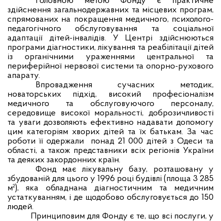
Головною метою Фонду є практичне
здійснення загальнодержавних та місцевих програм,
спрямованих на покращення медичного, психолого-
педагогічного обслуговування та соціальної
адаптації дітей-інвалідів. У Центрі здійснюються
програми діагностики, лікування та реабілітації дітей
із органічними ураженнями центральної та
периферійної нервової системи та опорно-рухового
апарату.
Впровадження сучасних методик,
новаторських підхід, високий професіоналізм
медичного та обслуговуючого персоналу,
середовище високої моральності, доброзичливості
та уваги дозволяють ефективно надавати допомогу
цим категоріям хворих дітей та їх батькам. За час
роботи її одержали
понад
21
000 дітей з Одеси та
області, а також представники всіх регіонів України
та деяких закордонних країн.
Фонд має лікувальну базу, розташовану у
збудованій для цього у 1996 році будівлі (площа 3 285
м²), яка обладнана діагностичним та медичним
устаткуванням, і де щодобово обслуговується до 150
людей.
Принциповим для Фонду є те, що всі послуги, у