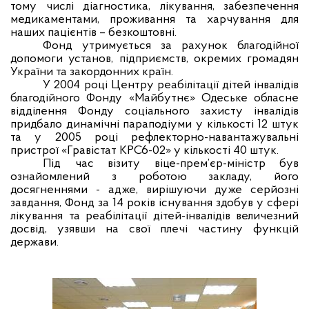
тому числі діагностика, лікування, забезпечення
медикаментами, проживання та харчування для
наших пацієнтів –
безкоштовні.
Фонд утримується за рахунок благодійної
допомоги установ, підприємств, окремих громадян
України та закордонних країн.
У 2004 році
Центру реабілітації дітей інвалідів
благодійного Фонду «Майбутнє» Одеське обласне
відділення Фонду соціального захисту інвалідів
придбало
динамічні параподіуми у кількості 12 штук
та у 2005 році
рефлекторно-навантажувальні
пристрої «Гравістат КРС6-02» у кількості 40 штук.
Під час візиту віце-прем’єр-міністр був
ознайомлений з роботою закладу, його
досягненнями - адже, вирішуючи дуже серйозні
завдання, Фонд за 14 років існування здобув у сфері
лікування та реабілітації дітей-інвалідів величезний
досвід, узявши на свої плечі частину функцій
держави.