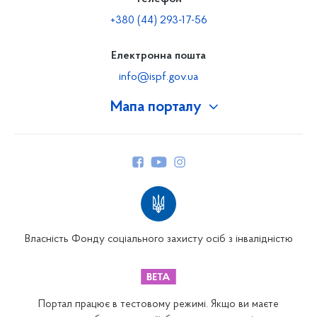
+380 (44) 293-17-56
Електронна пошта
info@ispf.gov.ua
Мапа порталу
Про Фонд
Керівництво
Структура Фонду
Територіальні відділення
Вінницьке відділення
Волинське відділення
Власність Фонду соціального захисту осіб з інвалідністю
Дніпропетровське відділення
Донецьке відділення
Житомирське відділення
Портал працює в тестовому режимі. Якщо ви маєте