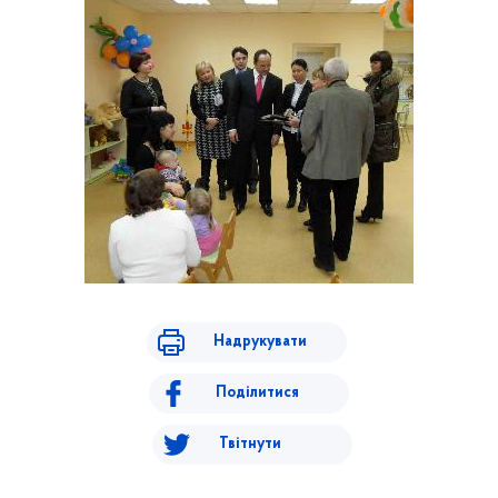
Надрукувати
Поділитися
Твітнути