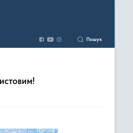
Пошук
ристовим!