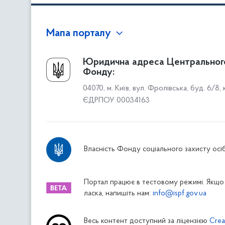
Мапа порталу
Про Фонд
Юридична адреса Центральног
Фонду:
Керівництво
04070, м. Київ, вул. Фролівська, буд. 6/8,
Структура Фонду
ЄДРПОУ 00034163
Територіальні відділення
Вінницьке відділення
Волинське відділення
Власність Фонду соціального захисту осіб
Дніпропетровське відділення
Донецьке відділення
Житомирське відділення
Портал працює в тестовому режимі. Якщо 
ласка, напишіть нам:
info@ispf.gov.ua
Закарпатське відділення
Запорізьке відділення
Весь контент доступний за ліцензією
Crea