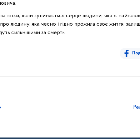
повича.
ва втіхи, коли зупиняється серце людини, яка є найголо
и про людину, яка чесно і гідно прожила своє життя, зали
дуть сильнішими за смерть.
Под
р
Ре