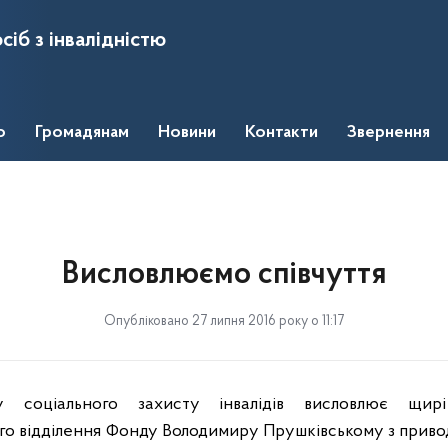
сіб з інвалідністю
о
Громадянам
Новини
Контакти
Звернення
Висловлюємо співчуття
Опубліковано 27 липня 2016 року о 11:17
 соціального захисту інвалідів висловлює щирі
о відділення Фонду Володимиру Прушківському з приводу