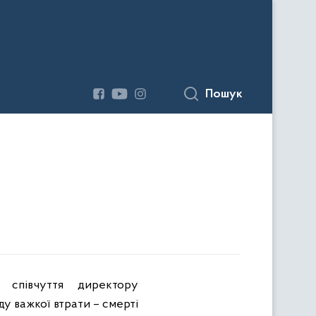
Пошук
 співчуття директору
 важкої втрати – смерті