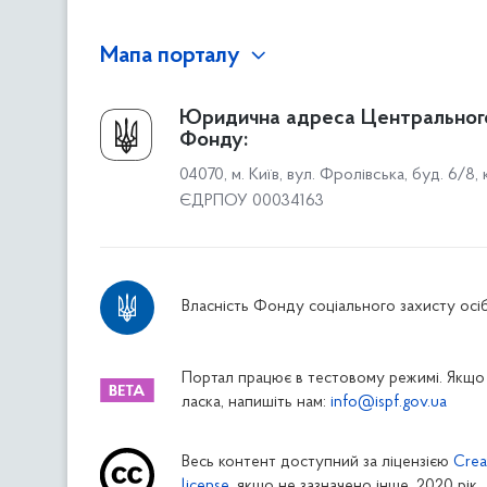
Мапа порталу
Про Фонд
Юридична адреса Центральног
Фонду:
Керівництво
04070, м. Київ, вул. Фролівська, буд. 6/8,
Структура Фонду
ЄДРПОУ 00034163
Територіальні відділення
Вінницьке відділення
Волинське відділення
Власність Фонду соціального захисту осіб
Дніпропетровське відділення
Донецьке відділення
Житомирське відділення
Портал працює в тестовому режимі. Якщо 
ласка, напишіть нам:
info@ispf.gov.ua
Закарпатське відділення
Запорізьке відділення
Весь контент доступний за ліцензією
Crea
Івано-Франківське відділення
license
, якщо не зазначено інше. 2020 рік