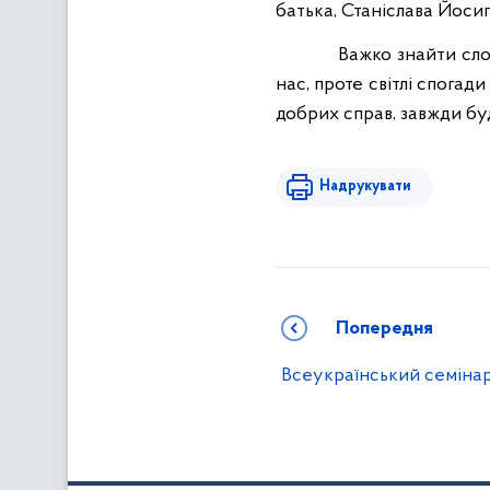
батька, Станіслава Йоси
Важко знайти сло
нас, проте світлі спогад
добрих справ, завжди бу
Надрукувати
Попередня
Всеукраїнський семіна