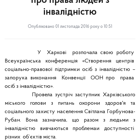
про права людей з
інвалідністю
Опубліковано 01 листопада 2016 року о 10:51
У
Харкові
розпочала свою роботу
Всеукраїнська
конференція
«Створення
центрів
соціально-правової підтримки осіб з інвалідністю –
запорука виконання
Конвенції
ООН про
права
осіб з інвалідністю».
Провела
зустріч
заступник
Харківського
міського голови з питань охорони здоров'я
та
соціального захисту населення Світлана Горбунова-
Рубан
. Вона
зазначила
,
що
разом
з
людьми
з
інвалідністю вивчаються
проблема
и
доступності
різних
об’єктів міста
.