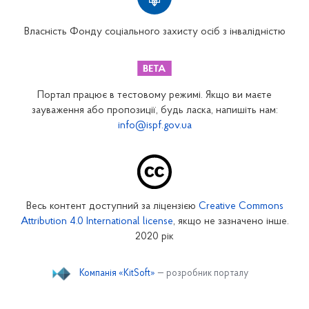
Вінницьке відділення
Волинське відділення
Власність Фонду соціального захисту осіб з інвалідністю
Дніпропетровське відділення
Донецьке відділення
Житомирське відділення
Портал працює в тестовому режимі. Якщо ви маєте
Закарпатське відділення
зауваження або пропозиції, будь ласка, напишіть нам:
info@ispf.gov.ua
Запорізьке відділення
Івано-Франківське відділення
Київське міське відділення
Київське обласне відділення
Весь контент доступний за ліцензією
Creative Commons
Кіровоградське відділення
Attribution 4.0 International license
, якщо не зазначено інше.
Луганське відділення
2020 рік
Львівське відділення
Компанія «KitSoft»
— розробник порталу
Миколаївське відділення
Одеське відділення