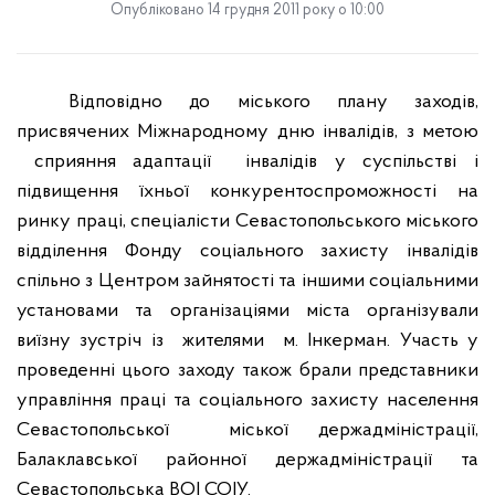
Опубліковано 14 грудня 2011 року о 10:00
Відповідно до міського плану заходів,
присвячених Міжнародному дню інвалідів,
з метою
сприяння адаптації
інвалідів у суспільстві
і
підвищення їхньої
конкурентоспроможності
на
ринку праці, спеціалісти Севастопольського міського
відділення Фонду соціального захисту інвалідів
спільно з Центром зайнятості та іншими соціальними
установами та організаціями міста організували
виїзну зустріч із
жителями
м. Інкерман. Участь у
проведенні цього заходу також брали представники
управління праці та соціального захисту населення
Севастопольської
міської держадміністрації,
Балаклавської районної держадміністрації та
Севастопольська ВОІ СОІУ.