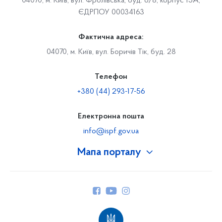
04070, м. Київ, вул. Фролівська, буд. 6/8, корпус 15А,
ЄДРПОУ 00034163
Фактична адреса:
04070, м. Київ, вул. Боричів Тік, буд. 28
Телефон
+380 (44) 293-17-56
Електронна пошта
info@ispf.gov.ua
Мапа порталу
Про Фонд
Керівництво
Структура Фонду
Територіальні відділення