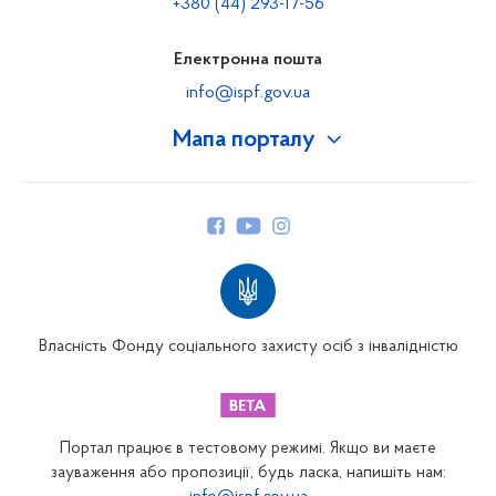
+380 (44) 293-17-56
Електронна пошта
info@ispf.gov.ua
Мапа порталу
Про Фонд
Керівництво
Структура Фонду
Територіальні відділення
Вінницьке відділення
Волинське відділення
Власність Фонду соціального захисту осіб з інвалідністю
Дніпропетровське відділення
Донецьке відділення
Житомирське відділення
Портал працює в тестовому режимі. Якщо ви маєте
Закарпатське відділення
зауваження або пропозиції, будь ласка, напишіть нам: