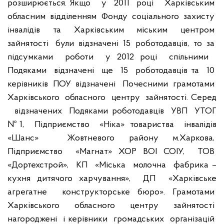
розширюється. Якщо
у
2011
році
Харківським
обласним
відділенням
Фонду
соціального
захисту
інвалідів
та
Харківським
міським
центром
зайнятості
були
відзначені
15
роботодавців,
то
за
підсумками
роботи
у 2012 році
спільними
Подяками
відзначені
ще
15
роботодавців та
10
керівників
ПОУ
відзначені
Почесними
грамотами
Харківського
обласного
центру
зайнятості. Серед
відзначених
Подяками роботодавців
УВП
УТОГ
№1,
Підприємство
«Ніка» товариства
інвалідів
«Шанс»
Жовтневого району м.Харкова,
Підприємство
«Магнат» ХОР ВОІ СОІУ,
ТОВ
«Дортехстрой»,
КП
«Міська
молочна
фабрика –
кухня дитячого харчування»,
ДП
«Харківське
агрегатне
конструкторське бюро». Грамотами
Харківського
обласного
центру
зайнятості
нагороджені
і керівники
громадських
організацій