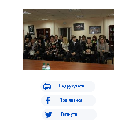
Надрукувати
Поділитися
Твітнути