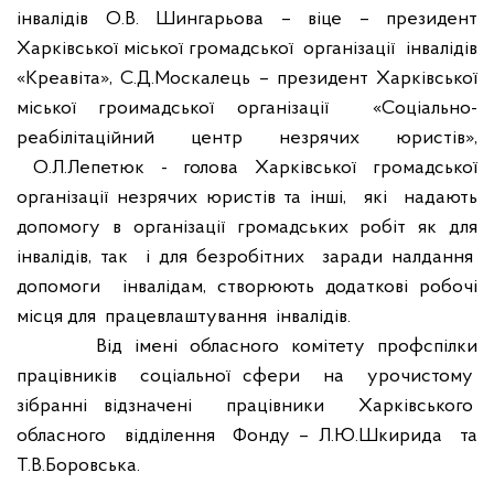
інвалідів О.В. Шингарьова – віце – президент
Харківської міської громадської
організації
інвалідів
«Креавіта», С.Д.Москалець – президент Харківської
міської гроимадської організації
«Соціально-
реабілітаційний центр незрячих юристів»,
О.Л.Лепетюк - голова Харківської громадської
організації незрячих юристів та інші,
які
надають
допомогу в організації громадських робіт як для
інвалідів, так
і для безробітних
заради налдання
допомоги
інвалідам, створюють додаткові робочі
місця для
працевлаштування
інвалідів.
Від
імені
обласного
комітету
профспілки
працівників
соціальної сфери
на
урочистому
зібранні відзначені
працівники
Харківського
обласного
відділення
Фонду – Л.Ю.Шкирида
та
Т.В.Боровська.