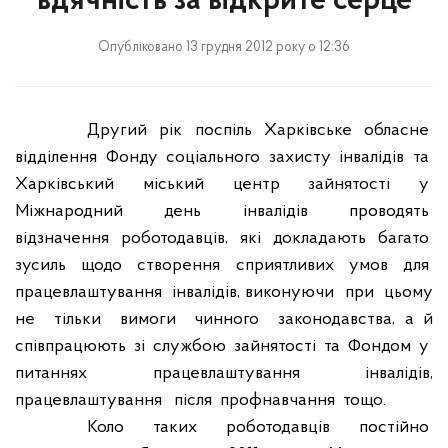
вдячність за відкрите серце
Опубліковано 13 грудня 2012 року о 12:36
Другий
рік
поспіль
Харківське
обласне
відділення
Фонду
соціального
захисту
інвалідів
та
Харківський
міський
центр
зайнятості
у
Міжнародний
день
інвалідів
проводять
відзначення
роботодавців,
які
докладають
багато
зусиль
щодо
створення
сприятливих
умов
для
працевлаштування
інвалідів, виконуючи
при
цьому
не
тільки
вимоги
чинного
законодавства, а й
співпрацюють
зі
службою
зайнятості
та
Фондом
у
питаннях
працевлаштування
інвалідів,
працевлаштування
після
профнавчання
тощо.
Коло
таких
роботодавців
постійно