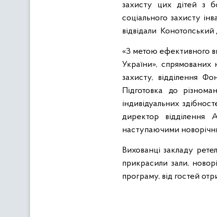
захисту цих дітей з б
соціального захисту інва
відвідали
Конотопський 
«З метою ефективного вп
України», спрямованих 
захисту, відділення Фо
Підготовка до різноман
індивідуальних здібносте
директор відділення А
наступаючими новорічни
Вихованці заклад
у
ретел
прикрасили зали, новор
програм
у, від гостей от