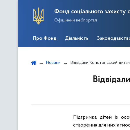
Фонд соціального захисту о
Офіційний вебпортал
Про Фонд
Діяльність
Законодавств
Новини
Відвідали Конотопський дитя
Відвідал
Підтримка дітей із ос
створення для них атмос