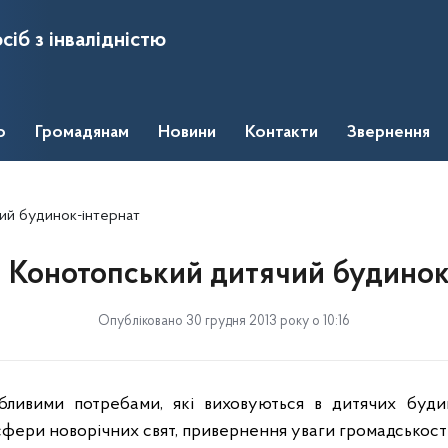
сіб з інвалідністю
о
Громадянам
Новини
Контакти
Звернення
чий будинок-інтернат
и Конотопський дитячий будинок
Опубліковано 30 грудня 2013 року о 10:16
обливими потребами, які виховуються в дитячих буд
фери новорічних свят, привернення уваги громадськост