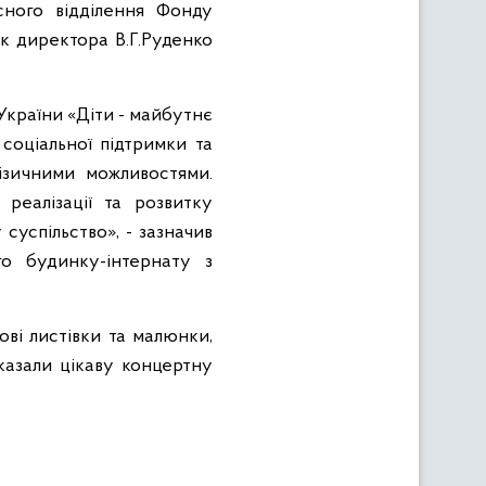
ного відділення Фонду
ик директора В.Г.Руденко
України «Діти - майбутнє
соціальної підтримки та
фізичними можливостями.
 реалізації та розвитку
 суспільство», - зазначив
го будинку-інтернату з
ові листівки та малюнки,
казали цікав
у
концертн
у