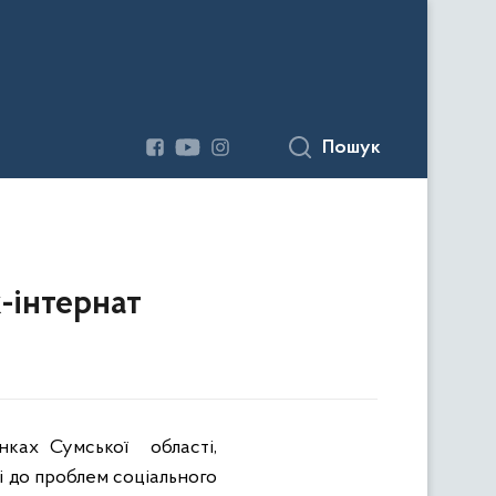
Пошук
-інтернат
инках Сумської
області,
і до проблем соціального