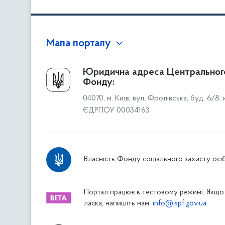
Мапа порталу
Про Фонд
Юридична адреса Центральног
Фонду:
Керівництво
04070, м. Київ, вул. Фролівська, буд. 6/8,
Структура Фонду
ЄДРПОУ 00034163
Територіальні відділення
Вінницьке відділення
Волинське відділення
Власність Фонду соціального захисту осіб
Дніпропетровське відділення
Донецьке відділення
Житомирське відділення
Портал працює в тестовому режимі. Якщо 
ласка, напишіть нам:
info@ispf.gov.ua
Закарпатське відділення
Запорізьке відділення