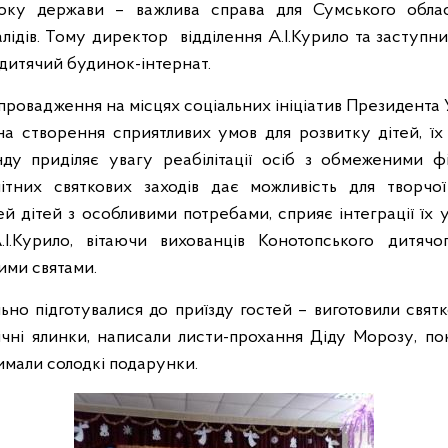
оку держави – важлива справа для Сумського облас
лідів.
Тому
директор
відділення А.І.Курило та заступн
дитячий будинок-інтернат.
ровадження на місцях соціальних ініціатив Президента 
на створення сприятливих умов для розвитку дітей, їх 
нду приділяє увагу реабілітації осіб з обмеженими 
ітних святкових заходів дає можливість для творчої
й дітей з особливими потребами, сприяє інтеграції їх у
.І.Курило, вітаючи вихованців Конотопського дитячо
ми святами.
ьно підготувалися до приїзду гостей – виготовили святк
ічні ялинки, написали листи-прохання
Діду Морозу
, по
римали солодкі подарунки.