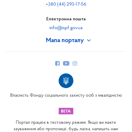
+380 (44) 293-17-56
Електронна пошта
info@ispf.gov.ua
Мапа порталу
Про Фонд
Керівництво
Структура Фонду
Територіальні відділення
Вінницьке відділення
Волинське відділення
Власність Фонду соціального захисту осіб з інвалідністю
Дніпропетровське відділення
Донецьке відділення
Житомирське відділення
Портал працює в тестовому режимі. Якщо ви маєте
Закарпатське відділення
зауваження або пропозиції, будь ласка, напишіть нам: