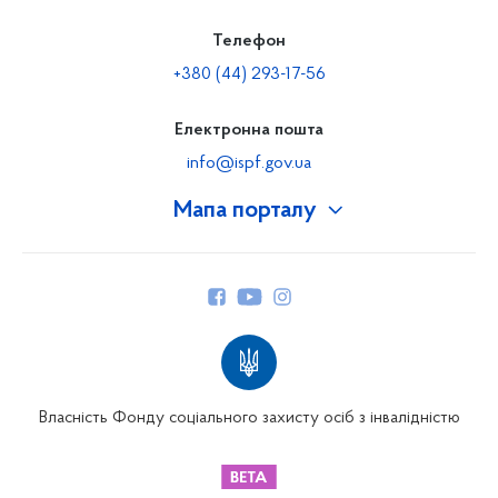
Телефон
+380 (44) 293-17-56
Електронна пошта
info@ispf.gov.ua
Мапа порталу
Про Фонд
Керівництво
Структура Фонду
Територіальні відділення
Вінницьке відділення
Волинське відділення
Власність Фонду соціального захисту осіб з інвалідністю
Дніпропетровське відділення
Донецьке відділення