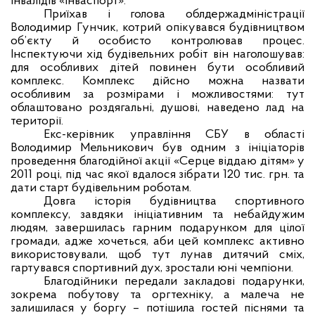
інвалідів «Інваспорт».
П
риїхав і голова облдержадміністрації
Володимир Гунчик, котрий опікувався будівництвом
об’єкту й особисто контролював процес.
Інспектуючи хід будівельних робіт він наголошував:
для особливих дітей повинен бути особливий
комплекс. Комплекс дійсно можна назвати
особливим за розмірами і можливостями: тут
облаштовано роздягальні, душові, наведено лад на
території.
Екс-керівник управління СБУ в області
Володимир Мельникович був одним з ініціаторів
проведення благодійної акції «Серце віддаю дітям» у
2011 році, під час якої вдалося зібрати 120 тис. грн. та
дати старт будівельним роботам.
Довга історія будівництва спортивного
комплексу, завдяки ініціативним та небайдужим
людям, завершилась гарним подарунком для цілої
громади, адже хочеться, аби цей комплекс активно
використовували, щоб тут лунав дитячий сміх,
гартувався спортивний дух, зростали юні чемпіони.
Благодійники передали закладові подарунки,
зокрема побутову та оргтехніку, а малеча не
залишилася у боргу – потішила гостей піснями та