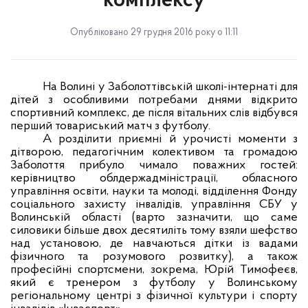
комплексу
Опубліковано 29 грудня 2016 року о 11:11
На Волині у Заболоттівській школі-інтернаті
для
дітей з особливими потребами днями
відкрито
спортивний комплекс,
де після вітальних слів відбувся
перший товариський матч з футболу.
А розділити приємні й урочисті моменти з
дітворою, педагогічним колективом та громадою
Заболоття прибуло чимало поважних гостей:
керівництво облдержадміністрації, обласного
управління освіти, науки та молоді, відділення Фонду
соціального захисту інвалідів, управління СБУ у
Волинській області (варто зазначити, що саме
силовики більше двох десятиліть тому взяли шефство
над установою, де навчаються дітки із вадами
фізичного та розумового розвитку), а також
професійні спортсмени, зокрема, Юрій Тимофеєв,
який є тренером з футболу у
Волинському
регіональному центрі з фізичної культури і спорту