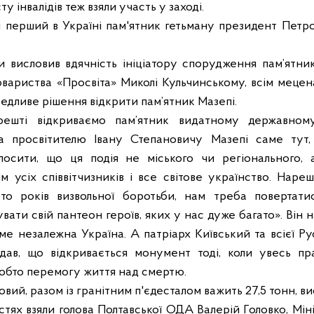
у інвалідів теж взяли участь у заході.
 перший в Україні пам'ятник
гетьману
президент
Петр
 висловив вдячність ініціатору спорудження пам’ятник
овариства «Просвіта» Миколі Кульчинському, всім мецен
ведливе рішення відкрити пам’ятник Мазепі.
решті відкриваємо пам’ятник видатному державному
а просвітителю Івану Степановичу Мазепі саме тут,
лосити, що ця подія не міського чи регіонального, а
им усіх співвітчизників і все світове українство. Наре
о років визвольної боротьби, нам треба повертатис
дувати свій пантеон героїв, яких у нас дуже багато». Ві
е незалежна Україна. А патріарх Київський та всієї Ру
адав, що відкривається монумент тоді, коли увесь пр
тобто перемогу життя над смертю.
ий, разом із гранітним п'єдесталом важить 27,5 тонн, ви
тях взяли голова Полтавської ОДА Валерій Головко, Міні