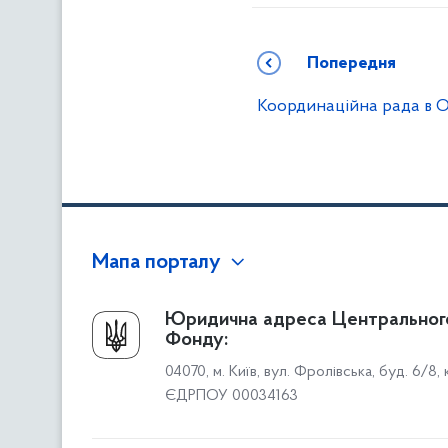
Попередня
Координаційна рада в О
Мапа порталу
Про Фонд
Юридична адреса Центральног
Фонду:
Керівництво
04070, м. Київ, вул. Фролівська, буд. 6/8,
Структура Фонду
ЄДРПОУ 00034163
Територіальні відділення
Вінницьке відділення