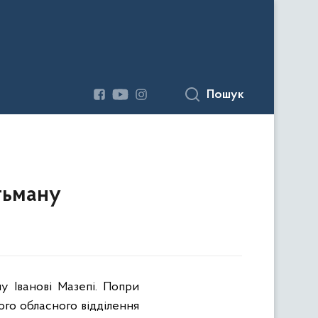
Пошук
тьману
у Іванові Мазепі. Попри
ого обласного відділення