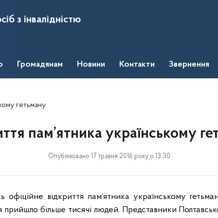
сіб з інвалідністю
о
Громадянам
Новини
Контакти
Звернення
ькому гетьману
иття пам’ятника українському ге
Опубліковано 17 травня 2016 року о 13:30
сь офіційне відкриття пам’ятника українському гетьман
тя прийшло більше тисячі людей. Представники Полтавськ