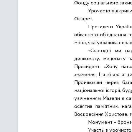
Фонду соціального захист
Урочисто відкрили
Філарет.
Президент України
обласного об’єднання т
міста, яка ухвалила спра
«Сьогодні ми на
дипломату, меценату т
Президент. «Хочу наго
значення. І я вітаю з ц
Пройшовши через багат
національної історії, бу
увічненням Мазепи є сам
освятив пам’ятник, наг
Воскресіння Христове, 
Монумент – бронзов
Участь в урочистос