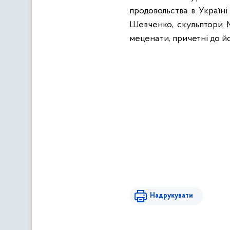
продовольства в Україні
Шевченко, скульптори М
меценати, причетні до йо
Надрукувати