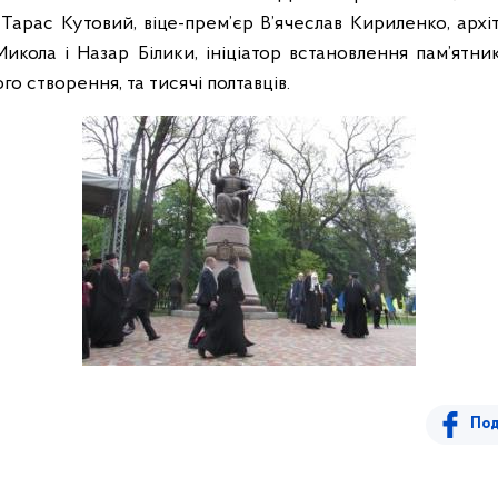
 Тарас Кутовий, віце-прем’єр В’ячеслав Кириленко, архі
икола і Назар Білики, ініціатор встановлення пам’ятни
го створення, та тисячі полтавців.
Под