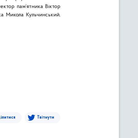
тектор пам’ятника Віктор
ка Микола Кульчинський,
ілитися
Твітнути