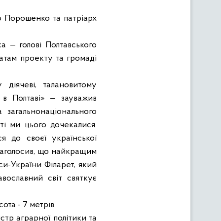
о Порошенко
та
патріарх
а — голові Полтавського
атам проекту та громаді
 діячеві, талановитому
 в Полтаві» — зауважив
 загальнонаціонального
шті ми цього дочекалися.
я до своєї української
н наголосив, що найкращим
си-України Філарет, який
авославний світ святкує
сота -
7 метрів
.
стр аграрної політики та