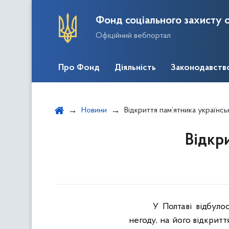
Фонд соціального захисту о
Офіційний вебпортал
Про Фонд
Діяльність
Законодавств
Новини
Відкриття пам’ятника українс
Відкр
У Полтаві відбуло
негоду, на його відкрит