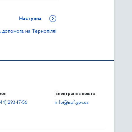
Наступна
 допомога на Тернопіллі
фон
льність
Електронна пошта
тодавцям
44) 293-17-56
info@ispf.gov.ua
плата адміністративно-господарських санкцій
еквізити для сплати адміністративно-господарських
анкцій та/або пені