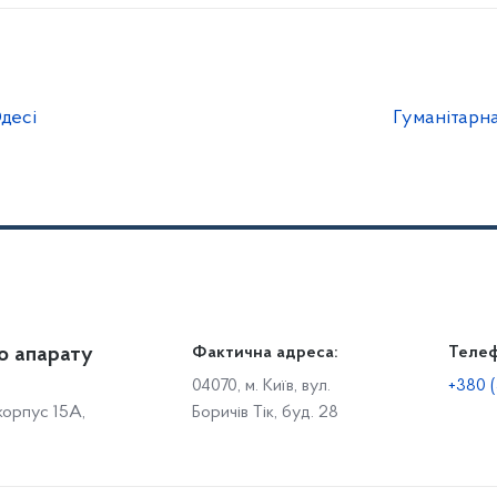
десі
Гуманітарна
о апарату
Громадянам
Фактична адреса:
Теле
Дія
Доступ до публічної інформації
Робо
04070, м. Київ, вул.
+380 (
 корпус 15А,
Боричів Тік, буд. 28
Звіти щодо роботи із запитами на отримання публічної
С
інформації
Р
Звернення громадян
с