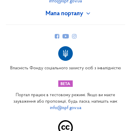
info@ispf.gov.ua
Мапа порталу
Про Фонд
Керівництво
Структура Фонду
Територіальні відділення
Вінницьке відділення
Волинське відділення
Власність Фонду соціального захисту осіб з інвалідністю
Дніпропетровське відділення
Донецьке відділення
Житомирське відділення
Портал працює в тестовому режимі. Якщо ви маєте
Закарпатське відділення
зауваження або пропозиції, будь ласка, напишіть нам:
info@ispf.gov.ua
Запорізьке відділення
Івано-Франківське відділення
Київське міське відділення