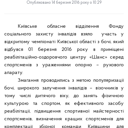
Опубліковано 14 березня 2016 року о 10:29
Київське обласне відділення Фонду
соціального захисту інвалідів взяло
участь у
відкритому чемпіонаті Київської області з бочі, який
відбувся 01
березня 2016 року в приміщені
реабілітаційно-оздоровчого центру «Шанс» серед
спортсменів з ураженнями опорно – рухового
апарату.
Змагання проводились з метою популяризації
бочі, широкого залучення інвалідів – візочників у
тому числі дитячого віку, до занять фізичною
культурою та спортом, як ефективного засобу
реабілітації, підвищення спортивної майстерності
спортсменів, визначення кращих спортсменів для
комплектації збірної команди Київщини для