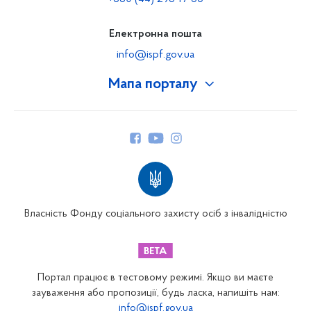
Електронна пошта
info@ispf.gov.ua
Мапа порталу
Про Фонд
Керівництво
Структура Фонду
Територіальні відділення
Вінницьке відділення
Волинське відділення
Власність Фонду соціального захисту осіб з інвалідністю
Дніпропетровське відділення
Донецьке відділення
Житомирське відділення
Портал працює в тестовому режимі. Якщо ви маєте
Закарпатське відділення
зауваження або пропозиції, будь ласка, напишіть нам:
info@ispf.gov.ua