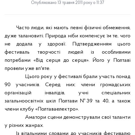
Опубліковано 13 травня 2011 року о 11:37
Часто люди, які мають певні фізичні обмеження,
дуже талановиті. Природа ніби компенсує їм те, чого
не додала у здоров’ї. Підтвердженням цього
фестиваль творчості людей із особливими
потребами «Від серця до серця». Його у Полтаві
провели уже вп'яте.
Цього року у фестивалі брали участь понад
90 учасників. Серед них: члени громадських
організацій інвалідів, учні спеціальних
загальноосвітніх шкіл Полтави №39 та 40, а також
члени клубу «Полтаваелектро».
Аматори сцени демонстрували свої таланти
у різних жанрах.
Із вітальними словами до учасників фестивалю