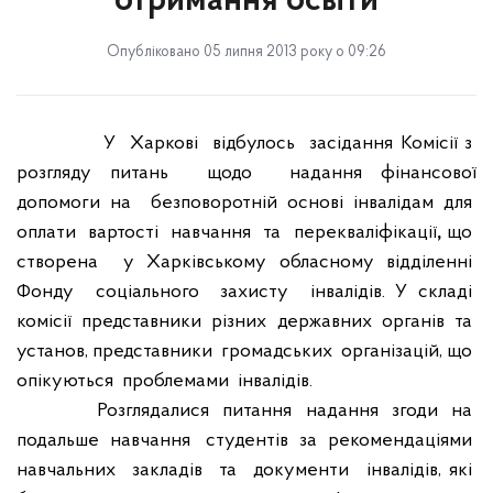
отримання освіти
Опубліковано 05 липня 2013 року о 09:26
У
Харкові
відбулось
засідання Комісії з
розгляду питань
щодо
надання фінансової
допомоги на
безповоротній основі інвалідам для
оплати
вартості
навчання
та
перекваліфікації
,
що
створена
у
Харківському
обласному
відділенні
Фонду
соціального
захисту
інвалідів. У складі
комісії
представники
різних
державних
органів
та
установ, представники
громадських
організацій, що
опікуються
проблемами
інвалідів.
Розглядалися
питання
надання
згоди
на
подальше
навчання
студентів
за
рекомендаціями
навчальних
закладів
та
документи
інвалідів, які