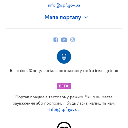
info@ispf.gov.ua
Мапа порталу
Про Фонд
Керівництво
Структура Фонду
Територіальні відділення
Вінницьке відділення
Волинське відділення
Власність Фонду соціального захисту осіб з інвалідністю
Дніпропетровське відділення
Донецьке відділення
Житомирське відділення
Портал працює в тестовому режимі. Якщо ви маєте
Закарпатське відділення
зауваження або пропозиції, будь ласка, напишіть нам:
info@ispf.gov.ua
Запорізьке відділення
Івано-Франківське відділення