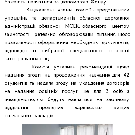
бажають
навчатися
за
допомогою
Фонду.
Зацікавлені
члени
комісії - представники
управлінь
та
департаментів
обласної
державної
адміністрації, обласної
МСЕК, обласного
центру
зайнятості
ретельно
обговорювали
питання, щодо
правильності
оформлення
необхідних
документів,
відповідності
вибраної
спеціальності
нозології
захворювання тощо.
Комісія
ухвалила
рекомендації
щодо
надання
згоди
на
продовження
навчання для
42
студентів
та
надала
згоду
на
укладення
договорів
на
надання
освітніх
послуг
ще
для
3
осіб
з
інвалідністю, які
будуть
навчатися
на
заочному
відділенні
провідних
харківських
вищих
навчальних
закладів.